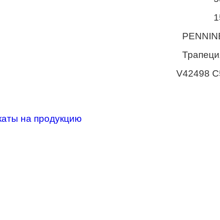
1
PENNIN
Трапеци
V42498 C
каты на продукцию