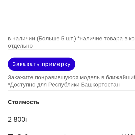
Optimed
Пластмассовая
Пластмассовая
(Johnson&Johnson)
Renu
Титан
 стопперы
Футляры для очков
МКЛ "Air Optix Hydraglyde"
(Alcon)
МКЛ "Dailies Total 1" (Alcon)
в наличии (Больше 5 шт.) *наличие товара в 
отдельно
МКЛ "Air Optix Colors" (Alcon)
Заказать примерку
Закажите понравившуюся модель в ближайший
*Доступно для Республики Башкортостан
Стоимость
2 800
i