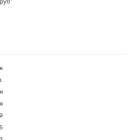
 руб”
ж
.
я
я
й
5
3