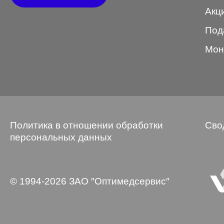
Акц
Wayfarer
Под
Авиатор
Мон
Бабочки
Квадратные
Клабмастер
Кошки/Лисички
Политика в отношении обработки
Сво
Круглые
персональных данных
Многогранник
Мягкий квадрат
© 1994-2026 ЗАО ″Оптимедсервис″
Овальные
Панто