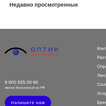
Недавно просмотренные
STEPPER
SWING
TED BAKER
Tempo
Trussardi
Кон
VENTO
Рас
VENTO/VENTOE
Опр
Versace
Лин
Vogue
8 800 555 00 66
Сол
звонок бесплатный по РФ
Усл
Бре
Форма оправы
Напишите нам