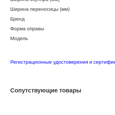
Merel
Ширина переносицы (мм)
Monte Carlo
Бренд
NANO
Форма оправы
PENNINE
Модель
PEPE JEANS
PIERRE CARDIN
Регистрационные удостоверения и сертифи
Piramida
Prada
Ray-Ban
Сопутствующие товары
SEVENTH STREET
SILHOUETTE
St. Louise