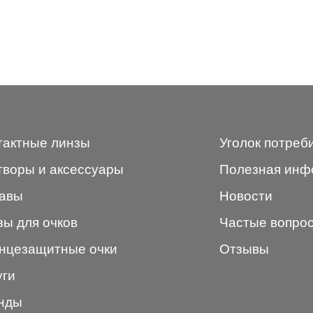
тактные линзы
Уголок потреб
творы и аксессуары
Полезная инф
авы
Новости
зы для очков
Частые вопро
нцезащитные очки
Отзывы
уги
нды