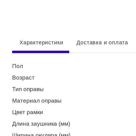
Enni Marco
ESTILO
Fisher Price
Характеристики
Доставка и оплата
Genny
Glory
Пол
GUESS
Возраст
HUGO (HUGO BOSS)
Тип оправы
ISABELLE
Материал оправы
Lacoste
Цвет рамки
Mario Rossi
Длина заушника (мм)
Megapolis
Ширина окуляра (мм)