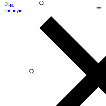
Оправа PENNINE V42504 C2
в наличии (Осталась 1 шт.) *наличие
товара в конкретном салоне
необходимо уточнять отдельно
Сравнить товар
Поделиться в соц. сетях:
Заказать примерку