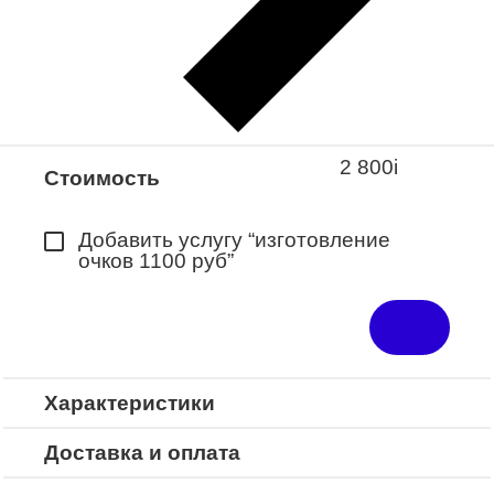
Закажите понравившуюся модель
в ближайший салон “Оптик-Экспресс”.
*Доступно для Республики
Башкортостан
2 800
i
Стоимость
Добавить услугу “изготовление
очков 1100 руб”
Характеристики
Доставка и оплата