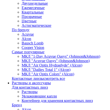
Двухнедельные
Ежемесячные
Квартальные
Прозрачные
Цветные
Астигматические
По бренду
Acuvue
Alcon
Bausch Lomb
Cooper Vision
Самые популярные
МКЛ "1-Day Acuvue Oasys" (Johnson&Johnson)
МКЛ "Acuvue Oasys" (Johnson&Johnson)
МКЛ "Air Optix Hydraglyde" (Alcon)
МКЛ "Dailies Total 1" (Alcon)
МКЛ "Air Optix Colors" (Alcon)
Контактные линзы
смотреть все
Растворы и аксессуары
Для контактных линз
Растворы
Увлажняющие капли
Контейнер для хранения контактных линз
Бренд
Alcon