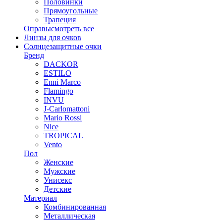
Половинки
Прямоугольные
Трапеция
Оправы
смотреть все
Линзы для очков
Солнцезащитные очки
Бренд
DACKOR
ESTILO
Enni Marco
Flamingo
INVU
J-Carlomattoni
Mario Rossi
Nice
TROPICAL
Vento
Пол
Женские
Мужские
Унисекс
Детские
Материал
Комбинированная
Металлическая