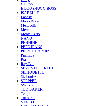
GUESS
HUGO (HUGO BOSS)
ISABELLE
Lacoste
Mario Rossi
Megapolis
Merel
Monte Carlo
NANO
PENNINE
PEPE JEANS
PIERRE CARDIN
Piramida
Prada
Ray-Ban
SEVENTH STREET
SILHOUETTE
St. Louise
STEPPER
SWING
TED BAKER
Tempo
Trussardi
VENTO