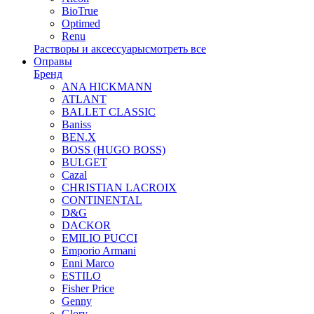
BioTrue
Optimed
Renu
Растворы и аксессуары
смотреть все
Оправы
Бренд
ANA HICKMANN
ATLANT
BALLET CLASSIC
Baniss
BEN.X
BOSS (HUGO BOSS)
BULGET
Cazal
CHRISTIAN LACROIX
CONTINENTAL
D&G
DACKOR
EMILIO PUCCI
Emporio Armani
Enni Marco
ESTILO
Fisher Price
Genny
Glory