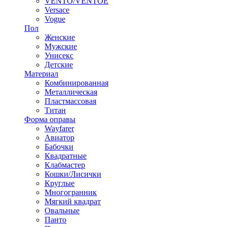
VENTO/VENTOE
Versace
Vogue
Пол
Женские
Мужские
Унисекс
Детские
Материал
Комбинированная
Металлическая
Пластмассовая
Титан
Форма оправы
Wayfarer
Авиатор
Бабочки
Квадратные
Клабмастер
Кошки/Лисички
Круглые
Многогранник
Мягкий квадрат
Овальные
Панто