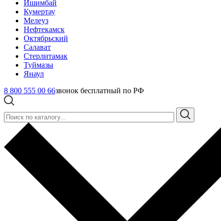
Ишимбай
Кумертау
Мелеуз
Нефтекамск
Октябрьский
Салават
Стерлитамак
Туймазы
Янаул
8 800 555 00 66
звонок бесплатный по РФ