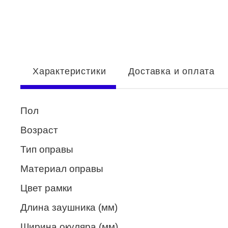
Enni Marco
ESTILO
Fisher Price
Характеристики
Доставка и оплата
Genny
Glory
Пол
GUESS
Возраст
HUGO (HUGO BOSS)
Тип оправы
ISABELLE
Материал оправы
Lacoste
Цвет рамки
Mario Rossi
Длина заушника (мм)
Megapolis
Ширина окуляра (мм)