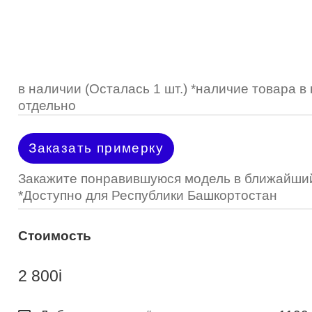
Optimed
Пластмассовая
Пластмассовая
(Johnson&Johnson)
Renu
Титан
 стопперы
Футляры для очков
МКЛ "Air Optix Hydraglyde"
(Alcon)
МКЛ "Dailies Total 1" (Alcon)
в наличии (Осталась 1 шт.) *наличие товара 
отдельно
МКЛ "Air Optix Colors" (Alcon)
Заказать примерку
Закажите понравившуюся модель в ближайший
*Доступно для Республики Башкортостан
Стоимость
2 800
i