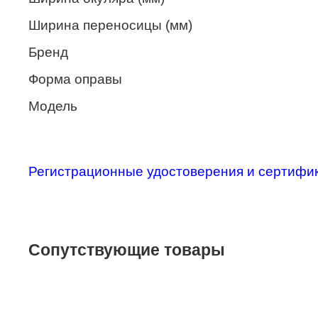
Merel
Ширина переносицы (мм)
Monte Carlo
Бренд
NANO
Форма оправы
PENNINE
Модель
PEPE JEANS
PIERRE CARDIN
Регистрационные удостоверения и сертифи
Piramida
Prada
Ray-Ban
Сопутствующие товары
SEVENTH STREET
SILHOUETTE
St. Louise