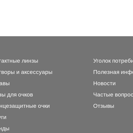
тактные линзы
Уголок потреб
творы и аксессуары
Полезная инф
авы
Новости
зы для очков
Частые вопро
нцезащитные очки
Отзывы
уги
нды