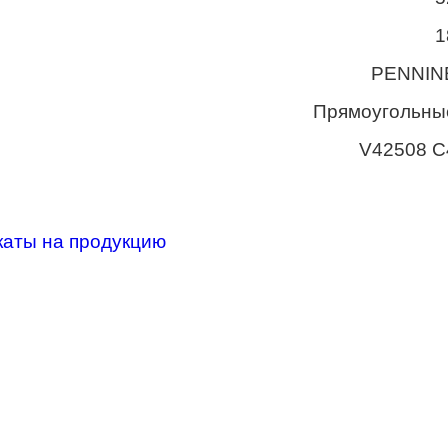
1
PENNIN
Прямоугольны
V42508 C
каты на продукцию