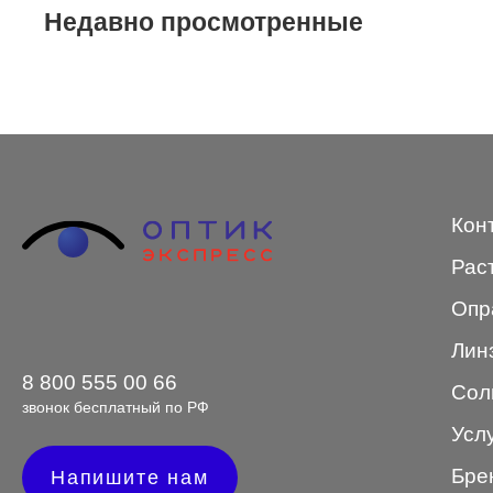
Недавно просмотренные
STEPPER
SWING
TED BAKER
Tempo
Trussardi
Кон
VENTO
Рас
VENTO/VENTOE
Опр
Versace
Лин
Vogue
8 800 555 00 66
Сол
звонок бесплатный по РФ
Усл
Бре
Форма оправы
Напишите нам