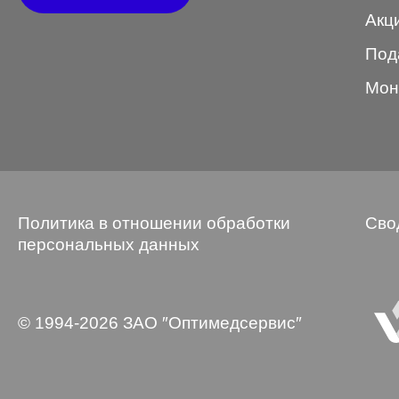
Акц
Wayfarer
Под
Авиатор
Мон
Бабочки
Квадратные
Клабмастер
Кошки/Лисички
Политика в отношении обработки
Сво
Круглые
персональных данных
Многогранник
Мягкий квадрат
© 1994-2026 ЗАО ″Оптимедсервис″
Овальные
Панто