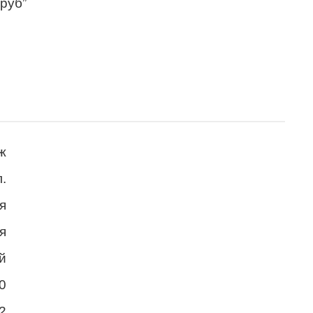
 руб”
ж
.
я
я
й
0
2