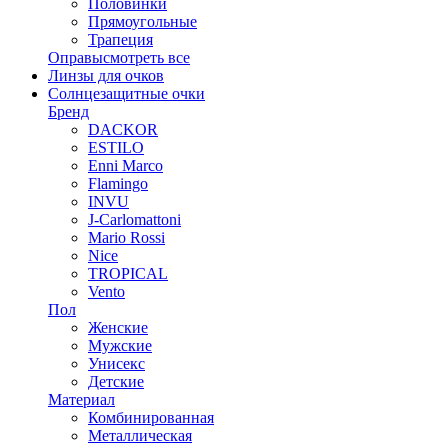
Половинки
Прямоугольные
Трапеция
Оправы
смотреть все
Линзы для очков
Солнцезащитные очки
Бренд
DACKOR
ESTILO
Enni Marco
Flamingo
INVU
J-Carlomattoni
Mario Rossi
Nice
TROPICAL
Vento
Пол
Женские
Мужские
Унисекс
Детские
Материал
Комбинированная
Металлическая