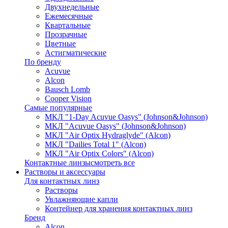
Двухнедельные
Ежемесячные
Квартальные
Прозрачные
Цветные
Астигматические
По бренду
Acuvue
Alcon
Bausch Lomb
Cooper Vision
Самые популярные
МКЛ "1-Day Acuvue Oasys" (Johnson&Johnson)
МКЛ "Acuvue Oasys" (Johnson&Johnson)
МКЛ "Air Optix Hydraglyde" (Alcon)
МКЛ "Dailies Total 1" (Alcon)
МКЛ "Air Optix Colors" (Alcon)
Контактные линзы
смотреть все
Растворы и аксессуары
Для контактных линз
Растворы
Увлажняющие капли
Контейнер для хранения контактных линз
Бренд
Alcon