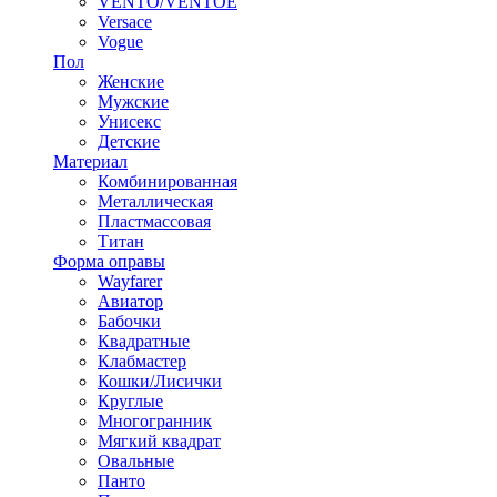
VENTO/VENTOE
Versace
Vogue
Пол
Женские
Мужские
Унисекс
Детские
Материал
Комбинированная
Металлическая
Пластмассовая
Титан
Форма оправы
Wayfarer
Авиатор
Бабочки
Квадратные
Клабмастер
Кошки/Лисички
Круглые
Многогранник
Мягкий квадрат
Овальные
Панто