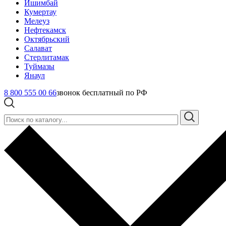
Ишимбай
Кумертау
Мелеуз
Нефтекамск
Октябрьский
Салават
Стерлитамак
Туймазы
Янаул
8 800 555 00 66
звонок бесплатный по РФ