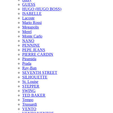
GUESS
HUGO (HUGO BOSS)
ISABELLE
Lacoste
Mario Rossi
Megapolis
Merel
Monte Carlo
NANO
PENNINE
PEPE JEANS
PIERRE CARDIN
Piramida
Prada
Ray-Ban
SEVENTH STREET
SILHOUETTE
St. Louise
STEPPER
SWING
TED BAKER
Tempo
Trussardi
VENTO