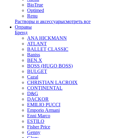
BioTrue
Optimed
Renu
Растворы и аксессуары
смотреть все
Оправы
Бренд
ANA HICKMANN
ATLANT
BALLET CLASSIC
Baniss
BEN.X
BOSS (HUGO BOSS)
BULGET
Cazal
CHRISTIAN LACROIX
CONTINENTAL
D&G
DACKOR
EMILIO PUCCI
Emporio Armani
Enni Marco
ESTILO
Fisher Price
Genny
Glory