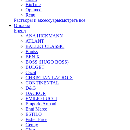
BioTrue
Optimed
Renu
Растворы и аксессуары
смотреть все
Оправы
Бренд
ANA HICKMANN
ATLANT
BALLET CLASSIC
Baniss
BEN.X
BOSS (HUGO BOSS)
BULGET
Cazal
CHRISTIAN LACROIX
CONTINENTAL
D&G
DACKOR
EMILIO PUCCI
Emporio Armani
Enni Marco
ESTILO
Fisher Price
Genny
Glory