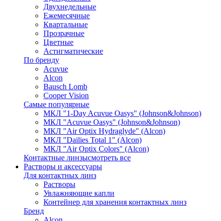
Двухнедельные
Ежемесячные
Квартальные
Прозрачные
Цветные
Астигматические
По бренду
Acuvue
Alcon
Bausch Lomb
Cooper Vision
Самые популярные
МКЛ "1-Day Acuvue Oasys" (Johnson&Johnson)
МКЛ "Acuvue Oasys" (Johnson&Johnson)
МКЛ "Air Optix Hydraglyde" (Alcon)
МКЛ "Dailies Total 1" (Alcon)
МКЛ "Air Optix Colors" (Alcon)
Контактные линзы
смотреть все
Растворы и аксессуары
Для контактных линз
Растворы
Увлажняющие капли
Контейнер для хранения контактных линз
Бренд
Alcon