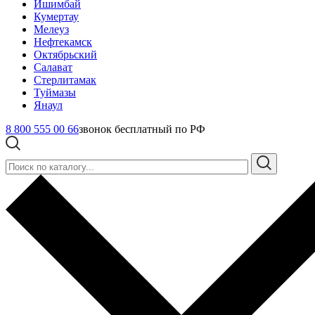
Ишимбай
Кумертау
Мелеуз
Нефтекамск
Октябрьский
Салават
Стерлитамак
Туймазы
Янаул
8 800 555 00 66
звонок бесплатный по РФ