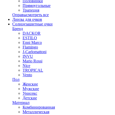
Половинки
Прямоугольные
Трапеция
Оправы
смотреть все
Линзы для очков
Солнцезащитные очки
Бренд
DACKOR
ESTILO
Enni Marco
Flamingo
J-Carlomattoni
INVU
Mario Rossi
Nice
TROPICAL
Vento
Пол
Женские
Мужские
Унисекс
Детские
Материал
Комбинированная
Металлическая