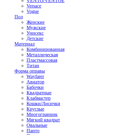
VENTO/VENTOE
Versace
Vogue
Пол
Женские
Мужские
Унисекс
Детские
Материал
Комбинированная
Металлическая
Пластмассовая
Титан
Форма оправы
Wayfarer
Авиатор
Бабочки
Квадратные
Клабмастер
Кошки/Лисички
Круглые
Многогранник
Мягкий квадрат
Овальные
Панто