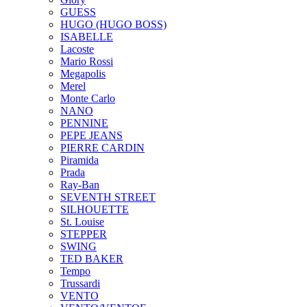
GUESS
HUGO (HUGO BOSS)
ISABELLE
Lacoste
Mario Rossi
Megapolis
Merel
Monte Carlo
NANO
PENNINE
PEPE JEANS
PIERRE CARDIN
Piramida
Prada
Ray-Ban
SEVENTH STREET
SILHOUETTE
St. Louise
STEPPER
SWING
TED BAKER
Tempo
Trussardi
VENTO