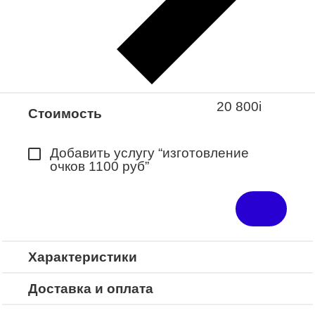
Закажите понравившуюся модель
в ближайший салон “Оптик-Экспресс”.
*Доступно для Республики
Башкортостан
20 800
i
Стоимость
Добавить услугу “изготовление
очков 1100 руб”
Характеристики
Доставка и оплата