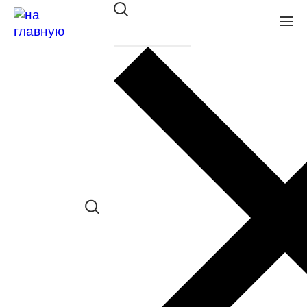
Оправа Pierre Cardin 8507 807
в наличии (Больше 5 шт.) *наличие
товара в конкретном салоне
необходимо уточнять отдельно
Сравнить товар
Поделиться в соц. сетях:
Заказать примерку