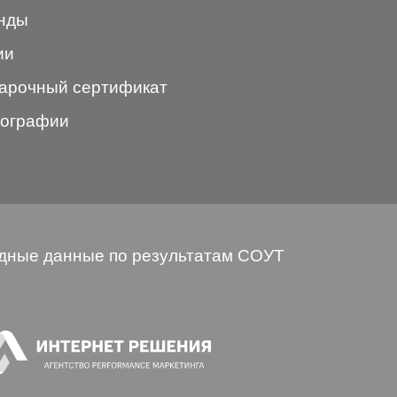
нды
ии
арочный сертификат
ографии
дные данные по результатам СОУТ