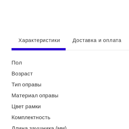
Enni Marco
ESTILO
Fisher Price
Характеристики
Доставка и оплата
Genny
Glory
Пол
GUESS
Возраст
HUGO (HUGO BOSS)
Тип оправы
ISABELLE
Материал оправы
Lacoste
Цвет рамки
Mario Rossi
Комплектность
Megapolis
Длина заушника (мм)