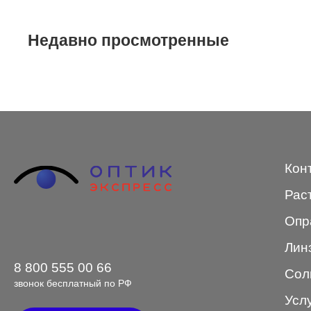
STEPPER
Недавно просмотренные
SWING
TED BAKER
Tempo
Trussardi
VENTO
Кон
VENTO/VENTOE
Рас
Versace
Опр
Vogue
Лин
8 800 555 00 66
Сол
звонок бесплатный по РФ
Усл
Форма оправы