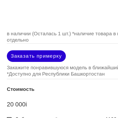
Optimed
Пластмассовая
Пластмассовая
(Johnson&Johnson)
Renu
Титан
 стопперы
Футляры для очков
МКЛ "Air Optix Hydraglyde"
(Alcon)
МКЛ "Dailies Total 1" (Alcon)
в наличии (Осталась 1 шт.) *наличие товара 
отдельно
МКЛ "Air Optix Colors" (Alcon)
Заказать примерку
Закажите понравившуюся модель в ближайший
*Доступно для Республики Башкортостан
Стоимость
20 000
i