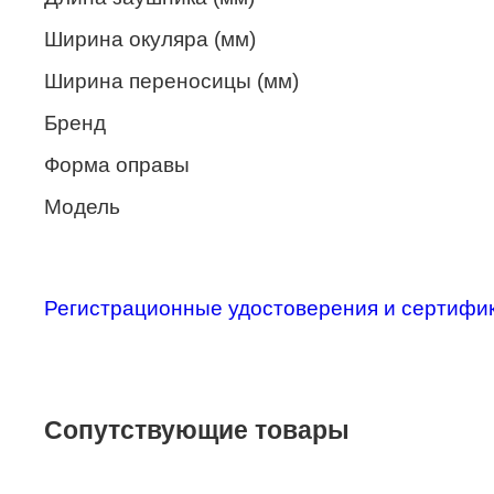
Merel
Ширина окуляра (мм)
Monte Carlo
Ширина переносицы (мм)
NANO
Бренд
PENNINE
Форма оправы
PEPE JEANS
Модель
PIERRE CARDIN
Piramida
Регистрационные удостоверения и сертифи
Prada
Ray-Ban
SEVENTH STREET
Сопутствующие товары
SILHOUETTE
St. Louise