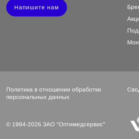
Бре
Напишите нам
Wayfarer
Акц
Авиатор
Под
Бабочки
Мон
Квадратные
Клабмастер
Кошки/Лисички
Круглые
Политика в отношении обработки
Сво
Многогранник
персональных данных
Мягкий квадрат
Овальные
© 1994-2026 ЗАО ″Оптимедсервис″
Панто