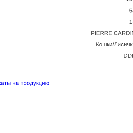
5
1
PIERRE CARDI
Кошки/Лисичк
DD
каты на продукцию