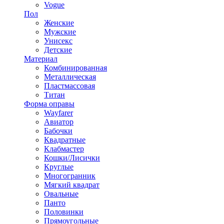
Vogue
Пол
Женские
Мужские
Унисекс
Детские
Материал
Комбинированная
Металлическая
Пластмассовая
Титан
Форма оправы
Wayfarer
Авиатор
Бабочки
Квадратные
Клабмастер
Кошки/Лисички
Круглые
Многогранник
Мягкий квадрат
Овальные
Панто
Половинки
Прямоугольные