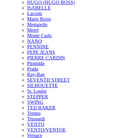
HUGO (HUGO BOSS)
ISABELLE
Lacoste
Mario Rossi
Megapolis
Merel
Monte Carlo
NANO
PENNINE
PEPE JEANS
PIERRE CARDIN
Piramida
Prada
Ray-Ban
SEVENTH STREET
SILHOUETTE
St. Louise
STEPPER
SWING
TED BAKER
Tempo
Trussardi
VENTO
VENTO/VENTOE
Versace