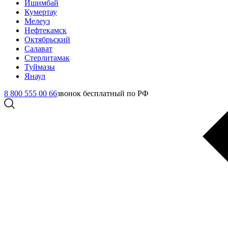
Ишимбай
Кумертау
Мелеуз
Нефтекамск
Октябрьский
Салават
Стерлитамак
Туймазы
Янаул
8 800 555 00 66
звонок бесплатный по РФ