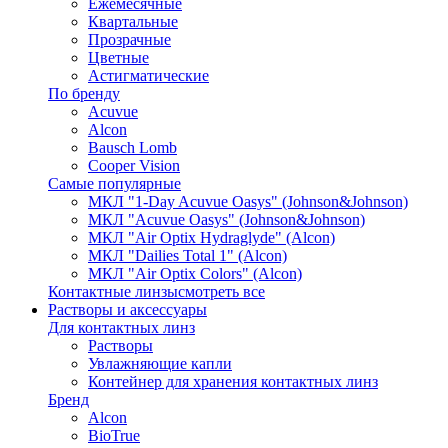
Ежемесячные
Квартальные
Прозрачные
Цветные
Астигматические
По бренду
Acuvue
Alcon
Bausch Lomb
Cooper Vision
Самые популярные
МКЛ "1-Day Acuvue Oasys" (Johnson&Johnson)
МКЛ "Acuvue Oasys" (Johnson&Johnson)
МКЛ "Air Optix Hydraglyde" (Alcon)
МКЛ "Dailies Total 1" (Alcon)
МКЛ "Air Optix Colors" (Alcon)
Контактные линзы
смотреть все
Растворы и аксессуары
Для контактных линз
Растворы
Увлажняющие капли
Контейнер для хранения контактных линз
Бренд
Alcon
BioTrue