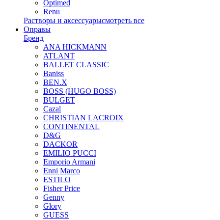
Optimed
Renu
Растворы и аксессуары
смотреть все
Оправы
Бренд
ANA HICKMANN
ATLANT
BALLET CLASSIC
Baniss
BEN.X
BOSS (HUGO BOSS)
BULGET
Cazal
CHRISTIAN LACROIX
CONTINENTAL
D&G
DACKOR
EMILIO PUCCI
Emporio Armani
Enni Marco
ESTILO
Fisher Price
Genny
Glory
GUESS