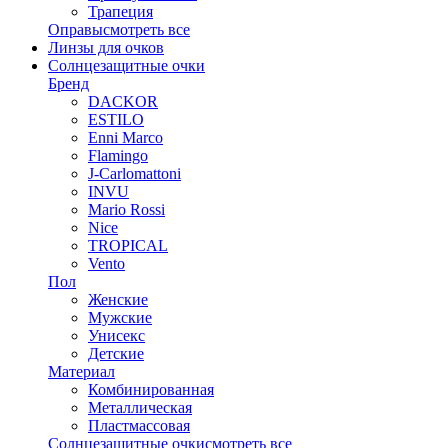
Трапеция
Оправы
смотреть все
Линзы для очков
Солнцезащитные очки
Бренд
DACKOR
ESTILO
Enni Marco
Flamingo
J-Carlomattoni
INVU
Mario Rossi
Nice
TROPICAL
Vento
Пол
Женские
Мужские
Унисекс
Детские
Материал
Комбинированная
Металлическая
Пластмассовая
Солнцезащитные очки
смотреть все