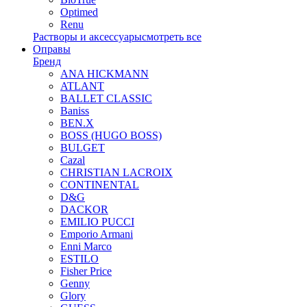
Optimed
Renu
Растворы и аксессуары
смотреть все
Оправы
Бренд
ANA HICKMANN
ATLANT
BALLET CLASSIC
Baniss
BEN.X
BOSS (HUGO BOSS)
BULGET
Cazal
CHRISTIAN LACROIX
CONTINENTAL
D&G
DACKOR
EMILIO PUCCI
Emporio Armani
Enni Marco
ESTILO
Fisher Price
Genny
Glory