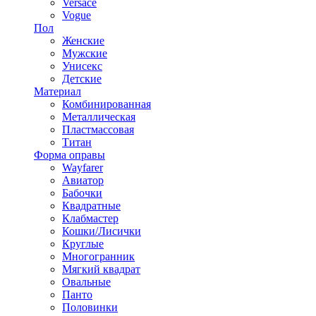
Versace
Vogue
Пол
Женские
Мужские
Унисекс
Детские
Материал
Комбинированная
Металлическая
Пластмассовая
Титан
Форма оправы
Wayfarer
Авиатор
Бабочки
Квадратные
Клабмастер
Кошки/Лисички
Круглые
Многогранник
Мягкий квадрат
Овальные
Панто
Половинки