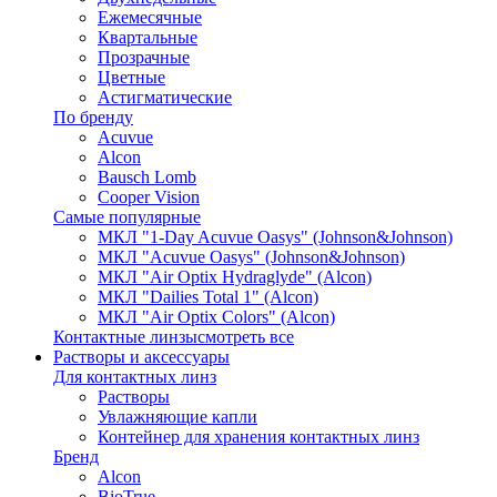
Ежемесячные
Квартальные
Прозрачные
Цветные
Астигматические
По бренду
Acuvue
Alcon
Bausch Lomb
Cooper Vision
Самые популярные
МКЛ "1-Day Acuvue Oasys" (Johnson&Johnson)
МКЛ "Acuvue Oasys" (Johnson&Johnson)
МКЛ "Air Optix Hydraglyde" (Alcon)
МКЛ "Dailies Total 1" (Alcon)
МКЛ "Air Optix Colors" (Alcon)
Контактные линзы
смотреть все
Растворы и аксессуары
Для контактных линз
Растворы
Увлажняющие капли
Контейнер для хранения контактных линз
Бренд
Alcon
BioTrue