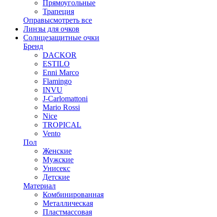
Прямоугольные
Трапеция
Оправы
смотреть все
Линзы для очков
Солнцезащитные очки
Бренд
DACKOR
ESTILO
Enni Marco
Flamingo
INVU
J-Carlomattoni
Mario Rossi
Nice
TROPICAL
Vento
Пол
Женские
Мужские
Унисекс
Детские
Материал
Комбинированная
Металлическая
Пластмассовая