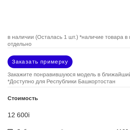
Optimed
Пластмассовая
Пластмассовая
(Johnson&Johnson)
Renu
Титан
 стопперы
Футляры для очков
МКЛ "Air Optix Hydraglyde"
(Alcon)
МКЛ "Dailies Total 1" (Alcon)
в наличии (Осталась 1 шт.) *наличие товара 
отдельно
МКЛ "Air Optix Colors" (Alcon)
Заказать примерку
Закажите понравившуюся модель в ближайший
*Доступно для Республики Башкортостан
Стоимость
12 600
i