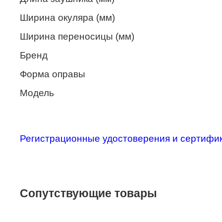
Merel
Ширина окуляра (мм)
Monte Carlo
Ширина переносицы (мм)
NANO
Бренд
PENNINE
Форма оправы
PEPE JEANS
Модель
PIERRE CARDIN
Piramida
Регистрационные удостоверения и сертифи
Prada
Ray-Ban
SEVENTH STREET
Сопутствующие товары
SILHOUETTE
St. Louise