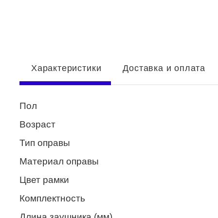
Enni Marco
ESTILO
Fisher Price
Характеристики
Доставка и оплата
Genny
Glory
Пол
GUESS
Возраст
HUGO (HUGO BOSS)
Тип оправы
ISABELLE
Материал оправы
Lacoste
Цвет рамки
Mario Rossi
Комплектность
Megapolis
Длина заушника (мм)