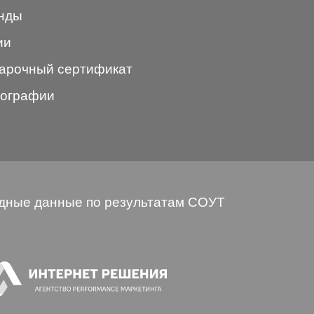
нды
ии
арочный сертификат
ографии
дные данные по результатам СОУТ