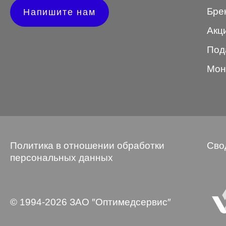
Бре
Напишите нам
Wayfarer
Акц
Авиатор
Под
Бабочки
Мон
Квадратные
Клабмастер
Кошки/Лисички
Круглые
Политика в отношении обработки
Сво
Многогранник
персональных данных
Мягкий квадрат
Овальные
© 1994-2026 ЗАО ″Оптимедсервис″
Панто