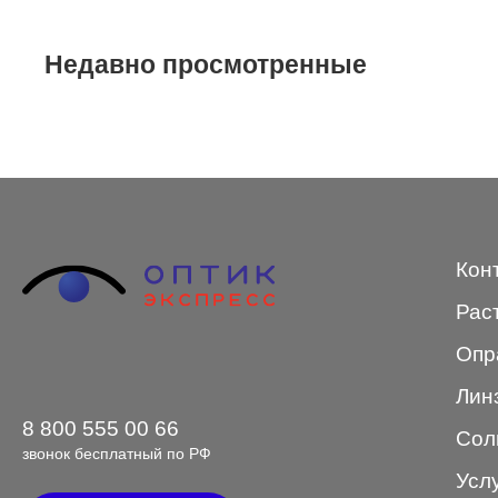
STEPPER
Недавно просмотренные
SWING
TED BAKER
Tempo
Trussardi
VENTO
Кон
VENTO/VENTOE
Рас
Versace
Опр
Vogue
Лин
8 800 555 00 66
Сол
звонок бесплатный по РФ
Усл
Форма оправы