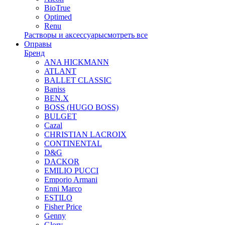
BioTrue
Optimed
Renu
Растворы и аксессуары
смотреть все
Оправы
Бренд
ANA HICKMANN
ATLANT
BALLET CLASSIC
Baniss
BEN.X
BOSS (HUGO BOSS)
BULGET
Cazal
CHRISTIAN LACROIX
CONTINENTAL
D&G
DACKOR
EMILIO PUCCI
Emporio Armani
Enni Marco
ESTILO
Fisher Price
Genny
Glory