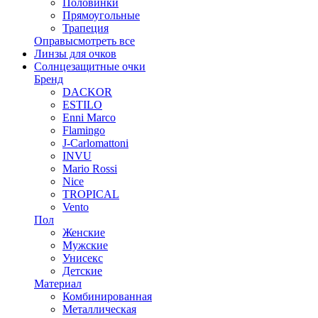
Половинки
Прямоугольные
Трапеция
Оправы
смотреть все
Линзы для очков
Солнцезащитные очки
Бренд
DACKOR
ESTILO
Enni Marco
Flamingo
J-Carlomattoni
INVU
Mario Rossi
Nice
TROPICAL
Vento
Пол
Женские
Мужские
Унисекс
Детские
Материал
Комбинированная
Металлическая