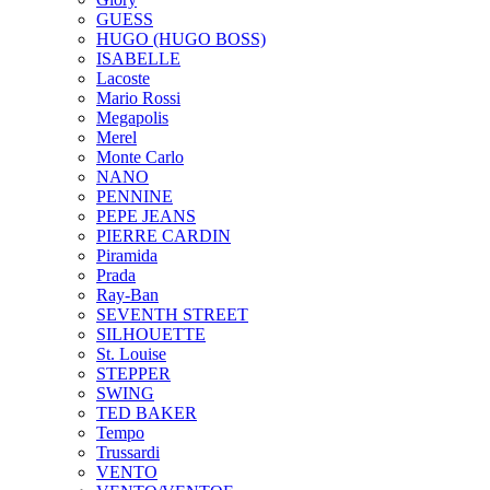
GUESS
HUGO (HUGO BOSS)
ISABELLE
Lacoste
Mario Rossi
Megapolis
Merel
Monte Carlo
NANO
PENNINE
PEPE JEANS
PIERRE CARDIN
Piramida
Prada
Ray-Ban
SEVENTH STREET
SILHOUETTE
St. Louise
STEPPER
SWING
TED BAKER
Tempo
Trussardi
VENTO