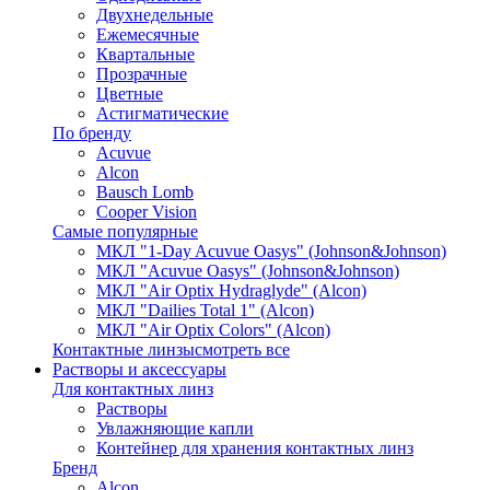
Двухнедельные
Ежемесячные
Квартальные
Прозрачные
Цветные
Астигматические
По бренду
Acuvue
Alcon
Bausch Lomb
Cooper Vision
Самые популярные
МКЛ "1-Day Acuvue Oasys" (Johnson&Johnson)
МКЛ "Acuvue Oasys" (Johnson&Johnson)
МКЛ "Air Optix Hydraglyde" (Alcon)
МКЛ "Dailies Total 1" (Alcon)
МКЛ "Air Optix Colors" (Alcon)
Контактные линзы
смотреть все
Растворы и аксессуары
Для контактных линз
Растворы
Увлажняющие капли
Контейнер для хранения контактных линз
Бренд
Alcon