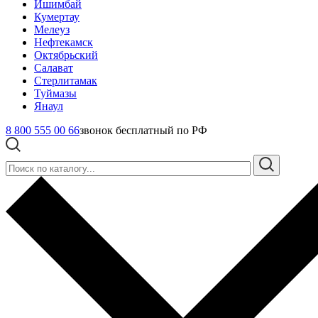
Ишимбай
Кумертау
Мелеуз
Нефтекамск
Октябрьский
Салават
Стерлитамак
Туймазы
Янаул
8 800 555 00 66
звонок бесплатный по РФ