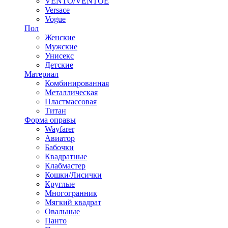
VENTO/VENTOE
Versace
Vogue
Пол
Женские
Мужские
Унисекс
Детские
Материал
Комбинированная
Металлическая
Пластмассовая
Титан
Форма оправы
Wayfarer
Авиатор
Бабочки
Квадратные
Клабмастер
Кошки/Лисички
Круглые
Многогранник
Мягкий квадрат
Овальные
Панто