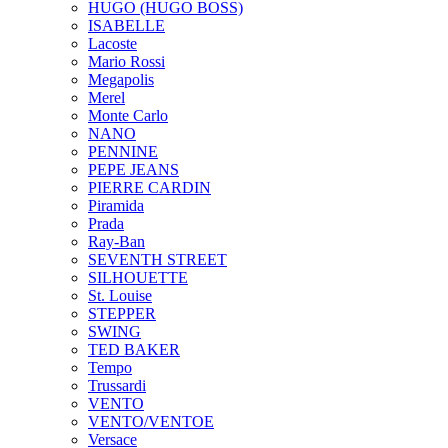
HUGO (HUGO BOSS)
ISABELLE
Lacoste
Mario Rossi
Megapolis
Merel
Monte Carlo
NANO
PENNINE
PEPE JEANS
PIERRE CARDIN
Piramida
Prada
Ray-Ban
SEVENTH STREET
SILHOUETTE
St. Louise
STEPPER
SWING
TED BAKER
Tempo
Trussardi
VENTO
VENTO/VENTOE
Versace