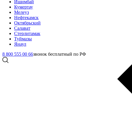
Ишимбай
Кумертау
Мелеуз
Нефтекамск
Октябрьский
Салават
Стерлитамак
Туймазы
Янаул
8 800 555 00 66
звонок бесплатный по РФ