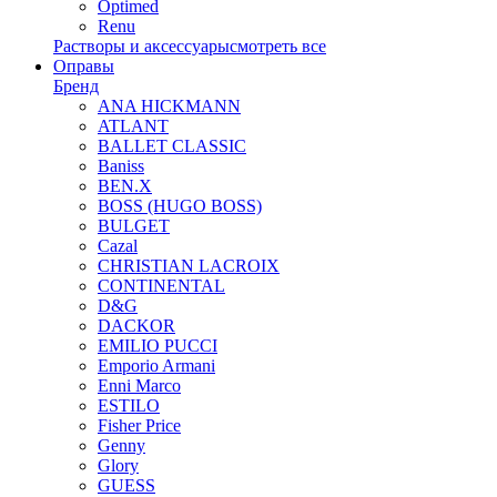
Optimed
Renu
Растворы и аксессуары
смотреть все
Оправы
Бренд
ANA HICKMANN
ATLANT
BALLET CLASSIC
Baniss
BEN.X
BOSS (HUGO BOSS)
BULGET
Cazal
CHRISTIAN LACROIX
CONTINENTAL
D&G
DACKOR
EMILIO PUCCI
Emporio Armani
Enni Marco
ESTILO
Fisher Price
Genny
Glory
GUESS