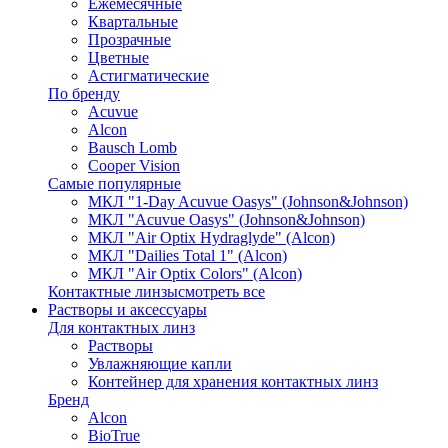
Ежемесячные
Квартальные
Прозрачные
Цветные
Астигматические
По бренду
Acuvue
Alcon
Bausch Lomb
Cooper Vision
Самые популярные
МКЛ "1-Day Acuvue Oasys" (Johnson&Johnson)
МКЛ "Acuvue Oasys" (Johnson&Johnson)
МКЛ "Air Optix Hydraglyde" (Alcon)
МКЛ "Dailies Total 1" (Alcon)
МКЛ "Air Optix Colors" (Alcon)
Контактные линзы
смотреть все
Растворы и аксессуары
Для контактных линз
Растворы
Увлажняющие капли
Контейнер для хранения контактных линз
Бренд
Alcon
BioTrue