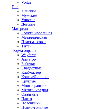
Vogue
Пол
Женские
Мужские
Унисекс
Детские
Материал
Комбинированная
Металлическая
Пластмассовая
Титан
Форма оправы
Wayfarer
Авиатор
Бабочки
Квадратные
Клабмастер
Кошки/Лисички
Круглые
Многогранник
Мягкий квадрат
Овальные
Панто
Половинки
Прямоугольные