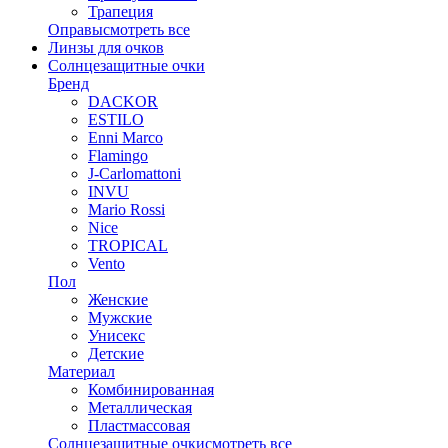
Трапеция
Оправы
смотреть все
Линзы для очков
Солнцезащитные очки
Бренд
DACKOR
ESTILO
Enni Marco
Flamingo
J-Carlomattoni
INVU
Mario Rossi
Nice
TROPICAL
Vento
Пол
Женские
Мужские
Унисекс
Детские
Материал
Комбинированная
Металлическая
Пластмассовая
Солнцезащитные очки
смотреть все