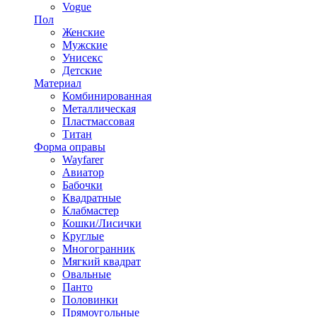
Vogue
Пол
Женские
Мужские
Унисекс
Детские
Материал
Комбинированная
Металлическая
Пластмассовая
Титан
Форма оправы
Wayfarer
Авиатор
Бабочки
Квадратные
Клабмастер
Кошки/Лисички
Круглые
Многогранник
Мягкий квадрат
Овальные
Панто
Половинки
Прямоугольные