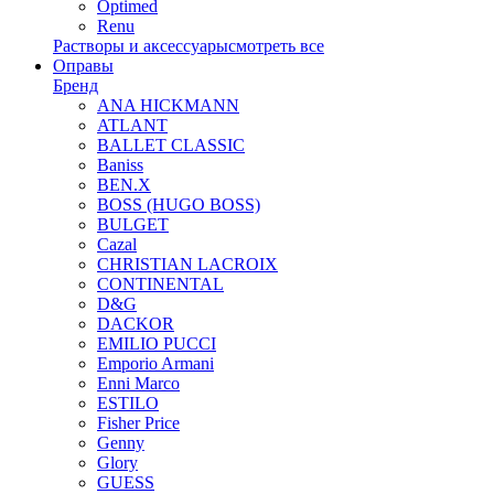
Optimed
Renu
Растворы и аксессуары
смотреть все
Оправы
Бренд
ANA HICKMANN
ATLANT
BALLET CLASSIC
Baniss
BEN.X
BOSS (HUGO BOSS)
BULGET
Cazal
CHRISTIAN LACROIX
CONTINENTAL
D&G
DACKOR
EMILIO PUCCI
Emporio Armani
Enni Marco
ESTILO
Fisher Price
Genny
Glory
GUESS