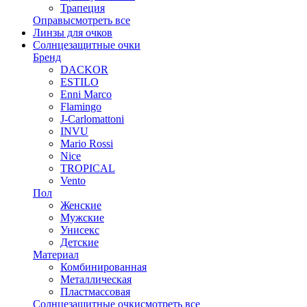
Трапеция
Оправы
смотреть все
Линзы для очков
Солнцезащитные очки
Бренд
DACKOR
ESTILO
Enni Marco
Flamingo
J-Carlomattoni
INVU
Mario Rossi
Nice
TROPICAL
Vento
Пол
Женские
Мужские
Унисекс
Детские
Материал
Комбинированная
Металлическая
Пластмассовая
Солнцезащитные очки
смотреть все