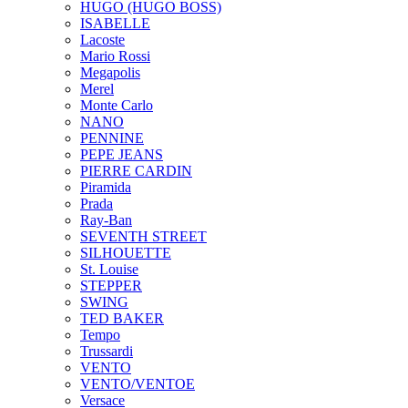
HUGO (HUGO BOSS)
ISABELLE
Lacoste
Mario Rossi
Megapolis
Merel
Monte Carlo
NANO
PENNINE
PEPE JEANS
PIERRE CARDIN
Piramida
Prada
Ray-Ban
SEVENTH STREET
SILHOUETTE
St. Louise
STEPPER
SWING
TED BAKER
Tempo
Trussardi
VENTO
VENTO/VENTOE
Versace