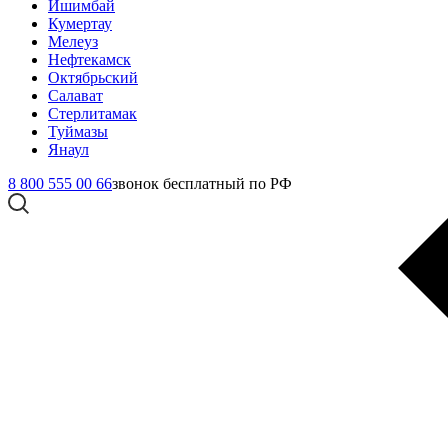
Ишимбай
Кумертау
Мелеуз
Нефтекамск
Октябрьский
Салават
Стерлитамак
Туймазы
Янаул
8 800 555 00 66
звонок бесплатный по РФ