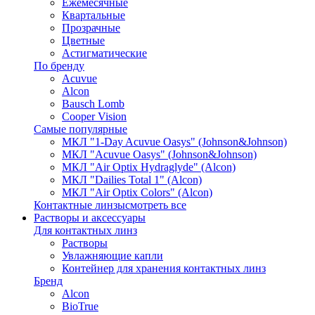
Ежемесячные
Квартальные
Прозрачные
Цветные
Астигматические
По бренду
Acuvue
Alcon
Bausch Lomb
Cooper Vision
Самые популярные
МКЛ "1-Day Acuvue Oasys" (Johnson&Johnson)
МКЛ "Acuvue Oasys" (Johnson&Johnson)
МКЛ "Air Optix Hydraglyde" (Alcon)
МКЛ "Dailies Total 1" (Alcon)
МКЛ "Air Optix Colors" (Alcon)
Контактные линзы
смотреть все
Растворы и аксессуары
Для контактных линз
Растворы
Увлажняющие капли
Контейнер для хранения контактных линз
Бренд
Alcon
BioTrue