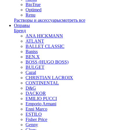
BioTrue
Optimed
Renu
Растворы и аксессуары
смотреть все
Оправы
Бренд
ANA HICKMANN
ATLANT
BALLET CLASSIC
Baniss
BEN.X
BOSS (HUGO BOSS)
BULGET
Cazal
CHRISTIAN LACROIX
CONTINENTAL
D&G
DACKOR
EMILIO PUCCI
Emporio Armani
Enni Marco
ESTILO
Fisher Price
Genny
Glory