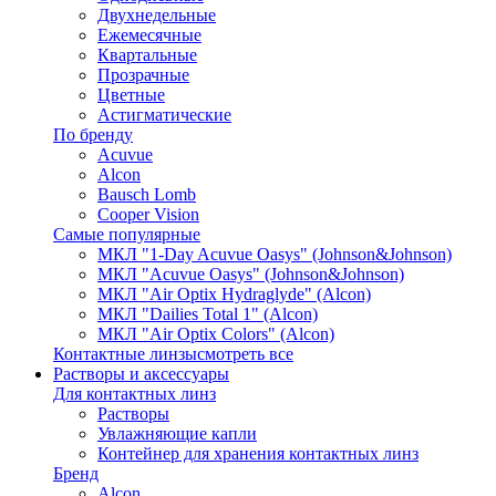
Двухнедельные
Ежемесячные
Квартальные
Прозрачные
Цветные
Астигматические
По бренду
Acuvue
Alcon
Bausch Lomb
Cooper Vision
Самые популярные
МКЛ "1-Day Acuvue Oasys" (Johnson&Johnson)
МКЛ "Acuvue Oasys" (Johnson&Johnson)
МКЛ "Air Optix Hydraglyde" (Alcon)
МКЛ "Dailies Total 1" (Alcon)
МКЛ "Air Optix Colors" (Alcon)
Контактные линзы
смотреть все
Растворы и аксессуары
Для контактных линз
Растворы
Увлажняющие капли
Контейнер для хранения контактных линз
Бренд
Alcon