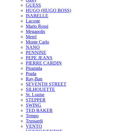
GUESS
HUGO (HUGO BOSS)
ISABELLE
Lacoste
Mario Rossi
Megapolis
Merel
Monte Carlo
NANO
PENNINE
PEPE JEANS
PIERRE CARDIN
Piramida
Prada
Ray-Ban
SEVENTH STREET
SILHOUETTE
St. Louise
STEPPER
SWING
TED BAKER
Tempo
Trussardi
VENTO