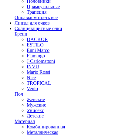
Половинки
Прямоугольные
Трапеция
Оправы
смотреть все
Линзы для очков
Солнцезащитные очки
Бренд
DACKOR
ESTILO
Enni Marco
Flamingo
J-Carlomattoni
INVU
Mario Rossi
Nice
TROPICAL
Vento
Пол
Женские
Мужские
Унисекс
Детские
Материал
Комбинированная
Металлическая