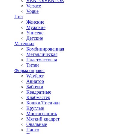
VENTO/VENTOE
Versace
Vogue
Пол
Женские
Мужские
Унисекс
Детские
Материал
Комбинированная
Металлическая
Пластмассовая
Титан
Форма оправы
Wayfarer
Авиатор
Бабочки
Квадратные
Клабмастер
Кошки/Лисички
Круглые
Многогранник
Мягкий квадрат
Овальные
Панто