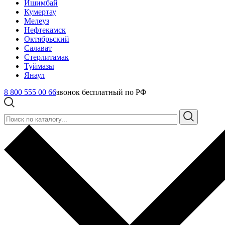
Ишимбай
Кумертау
Мелеуз
Нефтекамск
Октябрьский
Салават
Стерлитамак
Туймазы
Янаул
8 800 555 00 66
звонок бесплатный по РФ