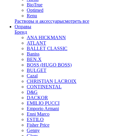
BioTrue
Optimed
Renu
Растворы и аксессуары
смотреть все
Оправы
Бренд
ANA HICKMANN
ATLANT
BALLET CLASSIC
Baniss
BEN.X
BOSS (HUGO BOSS)
BULGET
Cazal
CHRISTIAN LACROIX
CONTINENTAL
D&G
DACKOR
EMILIO PUCCI
Emporio Armani
Enni Marco
ESTILO
Fisher Price
Genny
Glory