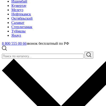
Ишимбай
Кумертау
Мелеуз
Нефтекамск
Октябрьский
Салават
Стерлитамак
Туймазы
Янаул
8 800 555 00 66
звонок бесплатный по РФ