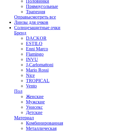
Половинки
Прямоугольные
Трапеция
Оправы
смотреть все
Линзы для очков
Солнцезащитные очки
Бренд
DACKOR
ESTILO
Enni Marco
Flamingo
INVU
J-Carlomattoni
Mario Rossi
Nice
TROPICAL
Vento
Пол
Женские
Мужские
Унисекс
Детские
Материал
Комбинированная
Металлическая