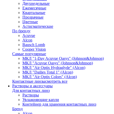
Двухнедельные
Ежемесячные
Квартальные
Прозрачные
Цветные
Астигматические
По бренду
Acuvue
Alcon
Bausch Lomb
Cooper Vision
Самые популярные
МКЛ "1-Day Acuvue Oasys" (Johnson&Johnson)
МКЛ "Acuvue Oasys" (Johnson&Johnson)
МКЛ "Air Optix Hydraglyde" (Alcon)
МКЛ "Dailies Total 1" (Alcon)
МКЛ "Air Optix Colors" (Alcon)
Контактные линзы
смотреть все
Растворы и аксессуары
Для контактных линз
Растворы
Увлажняющие капли
Контейнер для хранения контактных линз
Бренд
Alcon