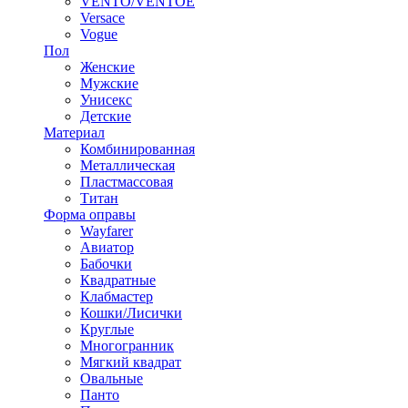
VENTO/VENTOE
Versace
Vogue
Пол
Женские
Мужские
Унисекс
Детские
Материал
Комбинированная
Металлическая
Пластмассовая
Титан
Форма оправы
Wayfarer
Авиатор
Бабочки
Квадратные
Клабмастер
Кошки/Лисички
Круглые
Многогранник
Мягкий квадрат
Овальные
Панто