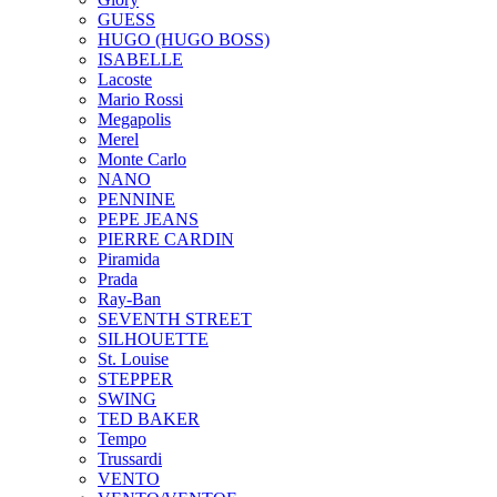
GUESS
HUGO (HUGO BOSS)
ISABELLE
Lacoste
Mario Rossi
Megapolis
Merel
Monte Carlo
NANO
PENNINE
PEPE JEANS
PIERRE CARDIN
Piramida
Prada
Ray-Ban
SEVENTH STREET
SILHOUETTE
St. Louise
STEPPER
SWING
TED BAKER
Tempo
Trussardi
VENTO