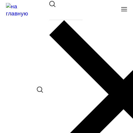
Оправа St. Louise SL 1057 C02
в наличии (До 5 шт.) *наличие товара в
конкретном салоне необходимо
уточнять отдельно
Сравнить товар
Поделиться в соц. сетях:
Заказать примерку