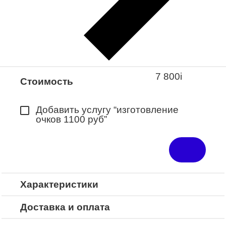
Закажите понравившуюся модель
в ближайший салон “Оптик-Экспресс”.
*Доступно для Республики
Башкортостан
7 800
i
Стоимость
Добавить услугу “изготовление
очков 1100 руб”
Характеристики
Доставка и оплата