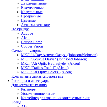
Двухнедельные
Ежемесячные
Квартальные
Прозрачные
Цветные
Астигматические
По бренду
Acuvue
Alcon
Bausch Lomb
Cooper Vision
Самые популярные
МКЛ "1-Day Acuvue Oasys" (Johnson&Johnson)
МКЛ "Acuvue Oasys" (Johnson&Johnson)
МКЛ "Air Optix Hydraglyde" (Alcon)
МКЛ "Dailies Total 1" (Alcon)
МКЛ "Air Optix Colors" (Alcon)
Контактные линзы
смотреть все
Растворы и аксессуары
Для контактных линз
Растворы
Увлажняющие капли
Контейнер для хранения контактных линз
Бренд
Alcon