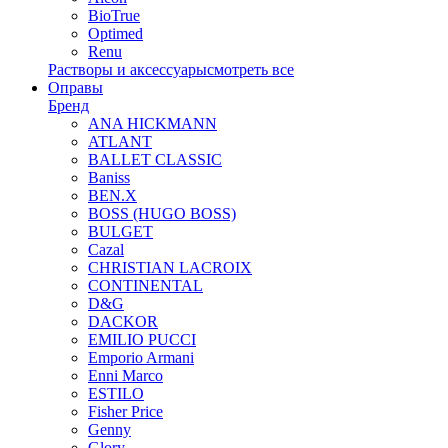
BioTrue
Optimed
Renu
Растворы и аксессуары
смотреть все
Оправы
Бренд
ANA HICKMANN
ATLANT
BALLET CLASSIC
Baniss
BEN.X
BOSS (HUGO BOSS)
BULGET
Cazal
CHRISTIAN LACROIX
CONTINENTAL
D&G
DACKOR
EMILIO PUCCI
Emporio Armani
Enni Marco
ESTILO
Fisher Price
Genny
Glory