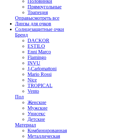
Половинки
Прямоугольные
Трапеция
Оправы
смотреть все
Линзы для очков
Солнцезащитные очки
Бренд
DACKOR
ESTILO
Enni Marco
Flamingo
INVU
J-Carlomattoni
Mario Rossi
Nice
TROPICAL
Vento
Пол
Женские
Мужские
Унисекс
Детские
Материал
Комбинированная
Металлическая