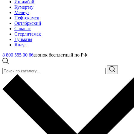
Ишимбай
Кумертау
Мелеуз
Нефтекамск
Октябрьский
Салават
Стерлитамак
Туймазы
Янаул
8 800 555 00 66
звонок бесплатный по РФ