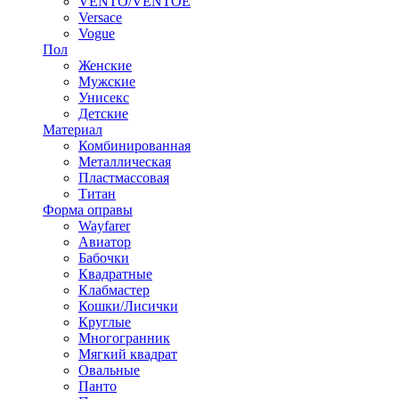
VENTO/VENTOE
Versace
Vogue
Пол
Женские
Мужские
Унисекс
Детские
Материал
Комбинированная
Металлическая
Пластмассовая
Титан
Форма оправы
Wayfarer
Авиатор
Бабочки
Квадратные
Клабмастер
Кошки/Лисички
Круглые
Многогранник
Мягкий квадрат
Овальные
Панто