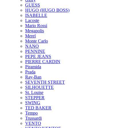
GUESS
HUGO (HUGO BOSS)
ISABELLE
Lacoste
Mario Rossi
Megapolis
Merel
Monte Carlo
NANO
PENNINE
PEPE JEANS
PIERRE CARDIN
Piramida
Prada
Ray-Ban
SEVENTH STREET
SILHOUETTE
St. Louise
STEPPER
SWING
TED BAKER
Tempo
Trussardi
VENTO