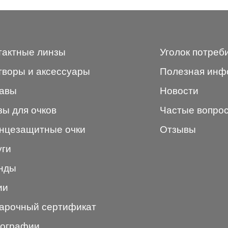
тактные линзы
Уголок потреб
творы и аксессуары
Полезная инф
авы
Новости
зы для очков
Частые вопро
нцезащитные очки
Отзывы
уги
нды
ии
арочный сертификат
ографии