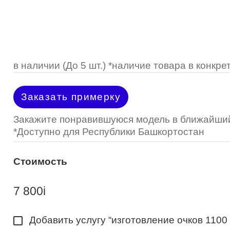
Optimed
Пластмассовая
Пластмассовая
(Johnson&Johnson)
Renu
Титан
 стопперы
Футляры для очков
МКЛ "Air Optix Hydraglyde"
(Alcon)
МКЛ "Dailies Total 1" (Alcon)
в наличии (До 5 шт.) *наличие товара в конк
МКЛ "Air Optix Colors" (Alcon)
Заказать примерку
Закажите понравившуюся модель в ближайший
*Доступно для Республики Башкортостан
Стоимость
7 800
i
Добавить услугу “изготовление очков 1100