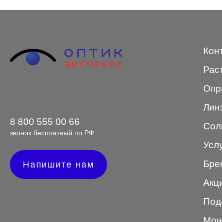
STEPPER
SWING
Кон
TED BAKER
Рас
Tempo
Опр
Trussardi
Лин
VENTO
8 800 555 00 66
Сол
VENTO/VENTOE
звонок бесплатный по РФ
Усл
Versace
Бре
Напишите нам
Vogue
Акц
Под
Форма оправы
Мон