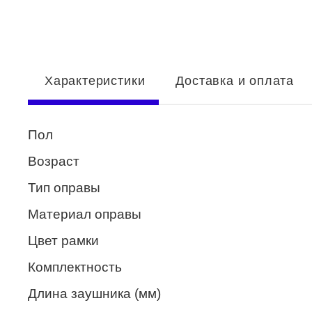
Enni Marco
ESTILO
Fisher Price
Характеристики
Доставка и оплата
Genny
Glory
Пол
GUESS
Возраст
HUGO (HUGO BOSS)
Тип оправы
ISABELLE
Материал оправы
Lacoste
Цвет рамки
Mario Rossi
Комплектность
Megapolis
Длина заушника (мм)