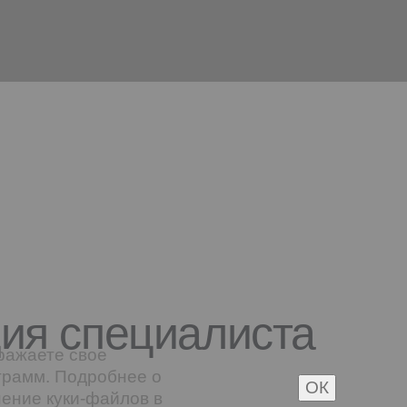
ция специалиста
ражаете свое
грамм. Подробнее о
ОК
нение куки-файлов в