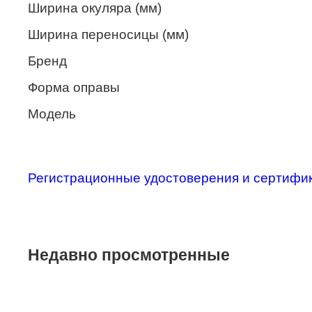
Ширина окуляра (мм)
Merel
Ширина переносицы (мм)
Monte Carlo
Бренд
NANO
Форма оправы
PENNINE
Модель
PEPE JEANS
PIERRE CARDIN
Piramida
Регистрационные удостоверения и сертифи
Prada
Ray-Ban
SEVENTH STREET
Недавно просмотренные
SILHOUETTE
St. Louise