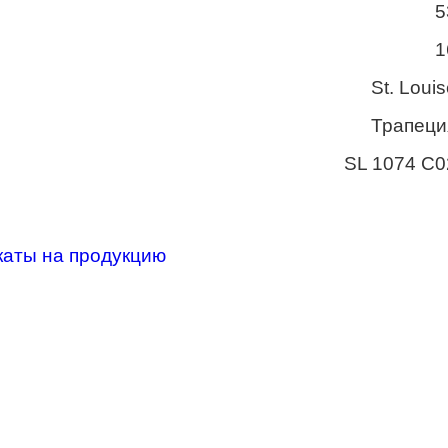
5
1
St. Loui
Трапеци
SL 1074 C0
каты на продукцию