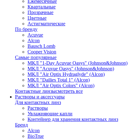
Ежемесячные
Квартальные
Прозрачные
Цветные
Астигматические
По бренду
Acuvue
Alcon
Bausch Lomb
Cooper Vision
Самые популярные
МКЛ "1-Day Acuvue Oasys" (Johnson&Johnson)
МКЛ "Acuvue Oasys" (Johnson&Johnson)
МКЛ "Air Optix Hydraglyde" (Alcon)
МКЛ "Dailies Total 1" (Alcon)
МКЛ "Air Optix Colors" (Alcon)
Контактные линзы
смотреть все
Растворы и аксессуары
Для контактных линз
Растворы
Увлажняющие капли
Контейнер для хранения контактных линз
Бренд
Alcon
BioTrue