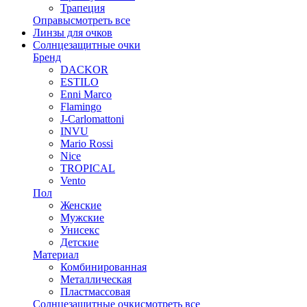
Трапеция
Оправы
смотреть все
Линзы для очков
Солнцезащитные очки
Бренд
DACKOR
ESTILO
Enni Marco
Flamingo
J-Carlomattoni
INVU
Mario Rossi
Nice
TROPICAL
Vento
Пол
Женские
Мужские
Унисекс
Детские
Материал
Комбинированная
Металлическая
Пластмассовая
Солнцезащитные очки
смотреть все