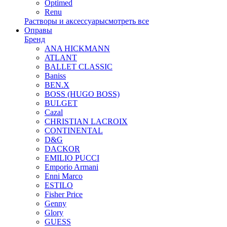
Optimed
Renu
Растворы и аксессуары
смотреть все
Оправы
Бренд
ANA HICKMANN
ATLANT
BALLET CLASSIC
Baniss
BEN.X
BOSS (HUGO BOSS)
BULGET
Cazal
CHRISTIAN LACROIX
CONTINENTAL
D&G
DACKOR
EMILIO PUCCI
Emporio Armani
Enni Marco
ESTILO
Fisher Price
Genny
Glory
GUESS