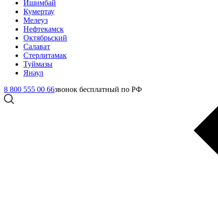
Ишимбай
Кумертау
Мелеуз
Нефтекамск
Октябрьский
Салават
Стерлитамак
Туймазы
Янаул
8 800 555 00 66
звонок бесплатный по РФ