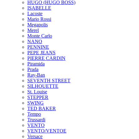
HUGO (HUGO BOSS)
ISABELLE
Lacoste
Mario Rossi
Megapolis
Merel
Monte Carlo
NANO
PENNINE
PEPE JEANS
PIERRE CARDIN
Piramida
Prada
Ray-Ban
SEVENTH STREET
SILHOUETTE
St. Louise
STEPPER
SWING
TED BAKER
Tempo
Trussardi
VENTO
VENTO/VENTOE
Versace