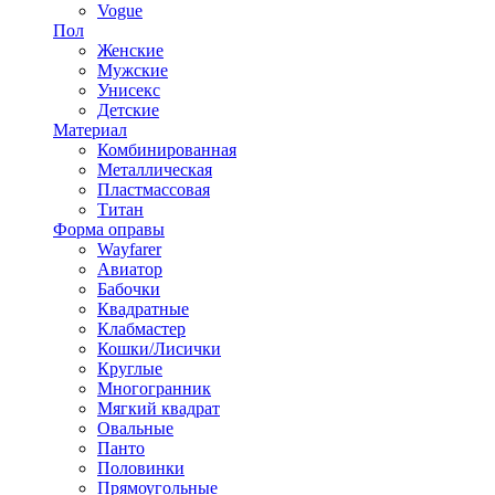
Vogue
Пол
Женские
Мужские
Унисекс
Детские
Материал
Комбинированная
Металлическая
Пластмассовая
Титан
Форма оправы
Wayfarer
Авиатор
Бабочки
Квадратные
Клабмастер
Кошки/Лисички
Круглые
Многогранник
Мягкий квадрат
Овальные
Панто
Половинки
Прямоугольные