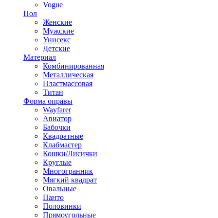
Vogue
Пол
Женские
Мужские
Унисекс
Детские
Материал
Комбинированная
Металлическая
Пластмассовая
Титан
Форма оправы
Wayfarer
Авиатор
Бабочки
Квадратные
Клабмастер
Кошки/Лисички
Круглые
Многогранник
Мягкий квадрат
Овальные
Панто
Половинки
Прямоугольные