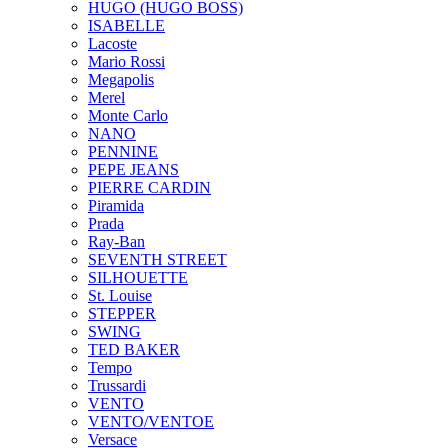
HUGO (HUGO BOSS)
ISABELLE
Lacoste
Mario Rossi
Megapolis
Merel
Monte Carlo
NANO
PENNINE
PEPE JEANS
PIERRE CARDIN
Piramida
Prada
Ray-Ban
SEVENTH STREET
SILHOUETTE
St. Louise
STEPPER
SWING
TED BAKER
Tempo
Trussardi
VENTO
VENTO/VENTOE
Versace