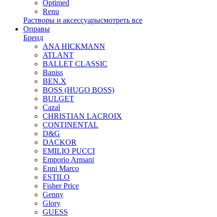
Optimed
Renu
Растворы и аксессуары
смотреть все
Оправы
Бренд
ANA HICKMANN
ATLANT
BALLET CLASSIC
Baniss
BEN.X
BOSS (HUGO BOSS)
BULGET
Cazal
CHRISTIAN LACROIX
CONTINENTAL
D&G
DACKOR
EMILIO PUCCI
Emporio Armani
Enni Marco
ESTILO
Fisher Price
Genny
Glory
GUESS