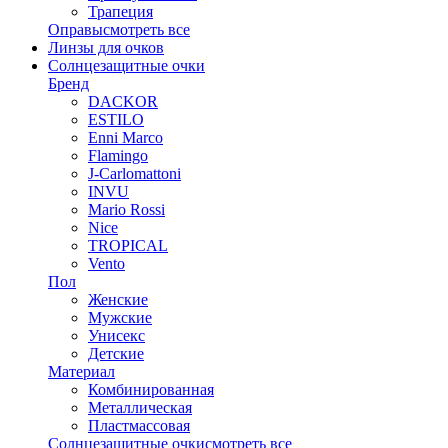
Трапеция
Оправы
смотреть все
Линзы для очков
Солнцезащитные очки
Бренд
DACKOR
ESTILO
Enni Marco
Flamingo
J-Carlomattoni
INVU
Mario Rossi
Nice
TROPICAL
Vento
Пол
Женские
Мужские
Унисекс
Детские
Материал
Комбинированная
Металлическая
Пластмассовая
Солнцезащитные очки
смотреть все