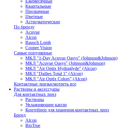
Ежемесячные
Квартальные
Прозрачные
Цветные
Астигматические
По бренду
Acuvue
Alcon
Bausch Lomb
Cooper Vision
Самые популярные
МКЛ "1-Day Acuvue Oasys" (Johnson&Johnson)
МКЛ "Acuvue Oasys" (Johnson&Johnson)
МКЛ "Air Optix Hydraglyde" (Alcon)
МКЛ "Dailies Total 1" (Alcon)
МКЛ "Air Optix Colors" (Alcon)
Контактные линзы
смотреть все
Растворы и аксессуары
Для контактных линз
Растворы
Увлажняющие капли
Контейнер для хранения контактных линз
Бренд
Alcon
BioTrue