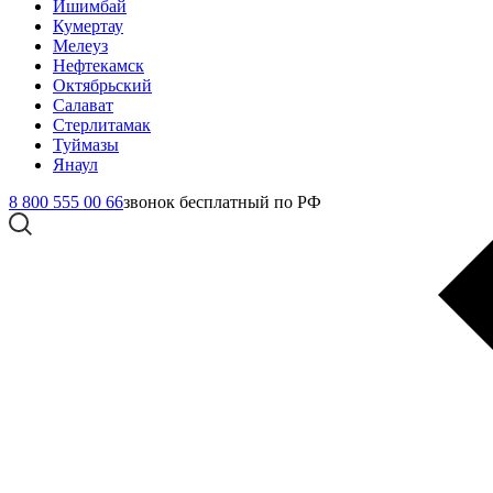
Ишимбай
Кумертау
Мелеуз
Нефтекамск
Октябрьский
Салават
Стерлитамак
Туймазы
Янаул
8 800 555 00 66
звонок бесплатный по РФ