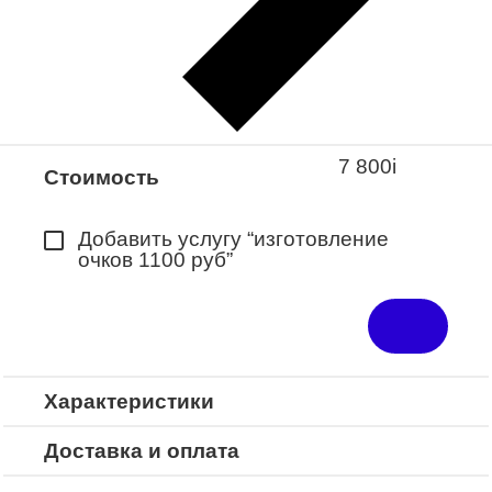
Закажите понравившуюся модель
в ближайший салон “Оптик-Экспресс”.
*Доступно для Республики
Башкортостан
7 800
i
Стоимость
Добавить услугу “изготовление
очков 1100 руб”
Характеристики
Доставка и оплата