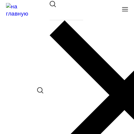
Оправа St. Louise SL 6076 C01
в наличии (Осталась 1 шт.) *наличие
товара в конкретном салоне
необходимо уточнять отдельно
Сравнить товар
Поделиться в соц. сетях:
Заказать примерку