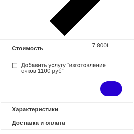
Закажите понравившуюся модель
в ближайший салон “Оптик-Экспресс”.
*Доступно для Республики
Башкортостан
7 800
i
Стоимость
Добавить услугу “изготовление
очков 1100 руб”
Характеристики
Доставка и оплата