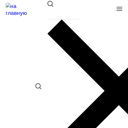
Оправа St. Louise SR 1401 C4
в наличии (До 5 шт.) *наличие товара в
конкретном салоне необходимо
уточнять отдельно
Сравнить товар
Поделиться в соц. сетях:
Заказать примерку