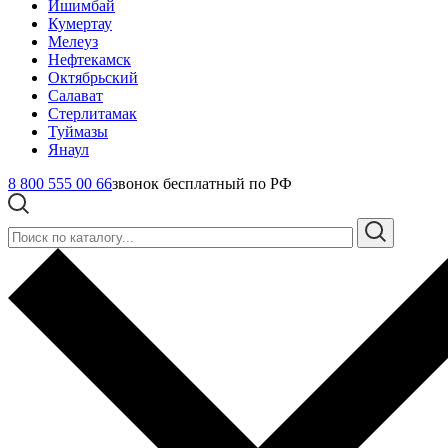
Ишимбай
Кумертау
Мелеуз
Нефтекамск
Октябрьский
Салават
Стерлитамак
Туймазы
Янаул
8 800 555 00 66
звонок бесплатный по РФ