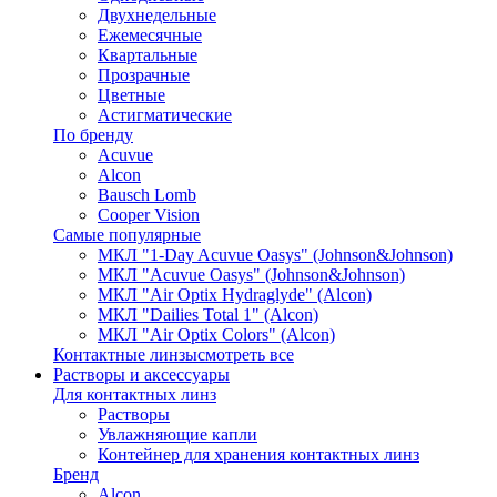
Двухнедельные
Ежемесячные
Квартальные
Прозрачные
Цветные
Астигматические
По бренду
Acuvue
Alcon
Bausch Lomb
Cooper Vision
Самые популярные
МКЛ "1-Day Acuvue Oasys" (Johnson&Johnson)
МКЛ "Acuvue Oasys" (Johnson&Johnson)
МКЛ "Air Optix Hydraglyde" (Alcon)
МКЛ "Dailies Total 1" (Alcon)
МКЛ "Air Optix Colors" (Alcon)
Контактные линзы
смотреть все
Растворы и аксессуары
Для контактных линз
Растворы
Увлажняющие капли
Контейнер для хранения контактных линз
Бренд
Alcon