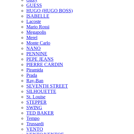
GUESS
HUGO (HUGO BOSS)
ISABELLE
Lacoste
Mario Rossi
Megapolis
Merel
Monte Carlo
NANO
PENNINE
PEPE JEANS
PIERRE CARDIN
Piramida
Prada
Ray-Ban
SEVENTH STREET
SILHOUETTE
St. Louise
STEPPER
SWING
TED BAKER
Tempo
Trussardi
VENTO