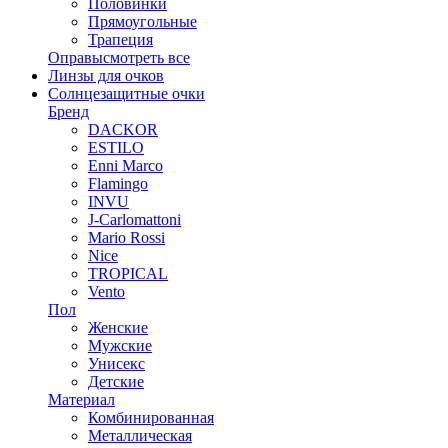
Половинки
Прямоугольные
Трапеция
Оправы
смотреть все
Линзы для очков
Солнцезащитные очки
Бренд
DACKOR
ESTILO
Enni Marco
Flamingo
INVU
J-Carlomattoni
Mario Rossi
Nice
TROPICAL
Vento
Пол
Женские
Мужские
Унисекс
Детские
Материал
Комбинированная
Металлическая