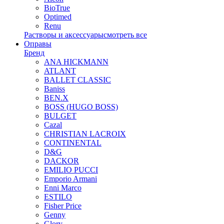
BioTrue
Optimed
Renu
Растворы и аксессуары
смотреть все
Оправы
Бренд
ANA HICKMANN
ATLANT
BALLET CLASSIC
Baniss
BEN.X
BOSS (HUGO BOSS)
BULGET
Cazal
CHRISTIAN LACROIX
CONTINENTAL
D&G
DACKOR
EMILIO PUCCI
Emporio Armani
Enni Marco
ESTILO
Fisher Price
Genny
Glory