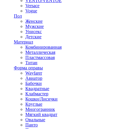
VENTO/VENTOE
Versace
Vogue
Пол
Женские
Мужские
Унисекс
Детские
Материал
Комбинированная
Металлическая
Пластмассовая
Титан
Форма оправы
Wayfarer
Авиатор
Бабочки
Квадратные
Клабмастер
Кошки/Лисички
Круглые
Многогранник
Мягкий квадрат
Овальные
Панто