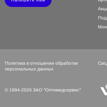
Напишите нам
Wayfarer
Акц
Авиатор
Под
Бабочки
Мон
Квадратные
Клабмастер
Кошки/Лисички
Политика в отношении обработки
Сво
Круглые
персональных данных
Многогранник
Мягкий квадрат
© 1994-2026 ЗАО ″Оптимедсервис″
Овальные
Панто