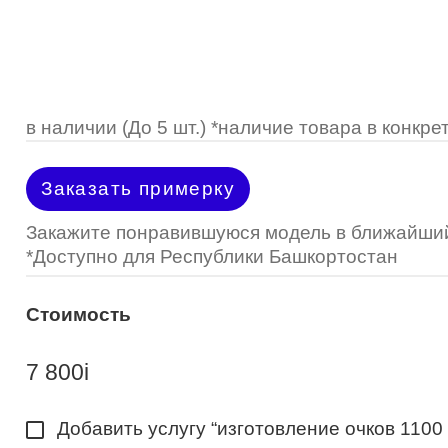
Optimed
Пластмассовая
Пластмассовая
(Johnson&Johnson)
Renu
Титан
 стопперы
Футляры для очков
МКЛ "Air Optix Hydraglyde"
(Alcon)
МКЛ "Dailies Total 1" (Alcon)
в наличии (До 5 шт.) *наличие товара в конк
МКЛ "Air Optix Colors" (Alcon)
Заказать примерку
Закажите понравившуюся модель в ближайший
*Доступно для Республики Башкортостан
Стоимость
7 800
i
Добавить услугу “изготовление очков 1100