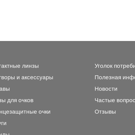
тактные линзы
Уголок потреб
творы и аксессуары
Полезная инф
авы
Новости
зы для очков
Частые вопро
нцезащитные очки
Отзывы
уги
нды