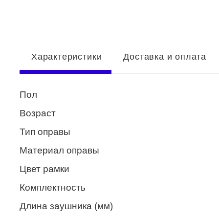
Enni Marco
ESTILO
Fisher Price
Характеристики
Доставка и оплата
Genny
Glory
Пол
GUESS
Возраст
HUGO (HUGO BOSS)
Тип оправы
ISABELLE
Материал оправы
Lacoste
Цвет рамки
Mario Rossi
Комплектность
Megapolis
Длина заушника (мм)