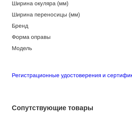
Ширина окуляра (мм)
Merel
Ширина переносицы (мм)
Monte Carlo
Бренд
NANO
Форма оправы
PENNINE
Модель
PEPE JEANS
PIERRE CARDIN
Piramida
Регистрационные удостоверения и сертифи
Prada
Ray-Ban
SEVENTH STREET
Сопутствующие товары
SILHOUETTE
St. Louise