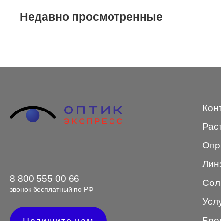
Недавно просмотренные
STEPPER
SWING
TED BAKER
Tempo
Trussardi
Кон
VENTO
Рас
VENTO/VENTOE
Опр
Versace
Лин
Vogue
8 800 555 00 66
Сол
звонок бесплатный по РФ
Усл
Форма оправы
Бре