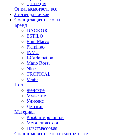
Трапеция
Оправы
смотреть все
Линзы для очков
Солнцезащитные очки
Бренд
DACKOR
ESTILO
Enni Marco
Flamingo
INVU
J-Carlomattoni
Mario Rossi
Nice
TROPICAL
Vento
Пол
Женские
Мужские
Унисекс
Детские
Материал
Комбинированная
Металлическая
Пластмассовая
Солнцезащитные очки
смотреть все