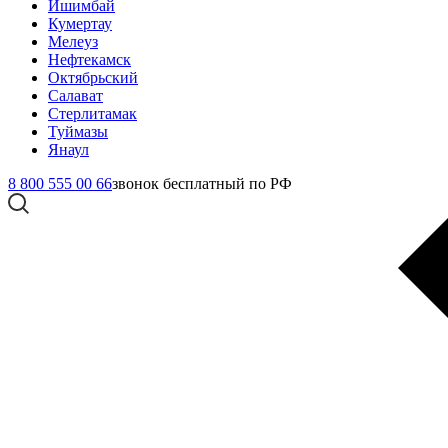
Ишимбай
Кумертау
Мелеуз
Нефтекамск
Октябрьский
Салават
Стерлитамак
Туймазы
Янаул
8 800 555 00 66
звонок бесплатный по РФ