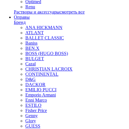
Optimed
Renu
Растворы и аксессуары
смотреть все
Оправы
Бренд
ANA HICKMANN
ATLANT
BALLET CLASSIC
Baniss
BEN.X
BOSS (HUGO BOSS)
BULGET
Cazal
CHRISTIAN LACROIX
CONTINENTAL
D&G
DACKOR
EMILIO PUCCI
Emporio Armani
Enni Marco
ESTILO
Fisher Price
Genny
Glory
GUESS