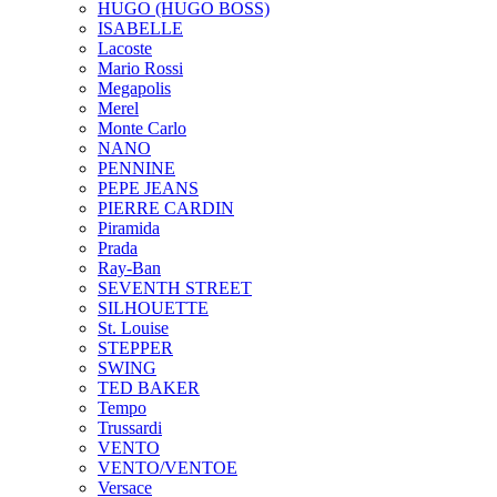
HUGO (HUGO BOSS)
ISABELLE
Lacoste
Mario Rossi
Megapolis
Merel
Monte Carlo
NANO
PENNINE
PEPE JEANS
PIERRE CARDIN
Piramida
Prada
Ray-Ban
SEVENTH STREET
SILHOUETTE
St. Louise
STEPPER
SWING
TED BAKER
Tempo
Trussardi
VENTO
VENTO/VENTOE
Versace