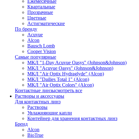
Ежемесячные
Квартальные
Прозрачные
Цветные
Астигматические
По бренду
Acuvue
Alcon
Bausch Lomb
Cooper Vision
Самые популярные
МКЛ "1-Day Acuvue Oasys" (Johnson&Johnson)
МКЛ "Acuvue Oasys" (Johnson&Johnson)
МКЛ "Air Optix Hydraglyde" (Alcon)
МКЛ "Dailies Total 1" (Alcon)
МКЛ "Air Optix Colors" (Alcon)
Контактные линзы
смотреть все
Растворы и аксессуары
Для контактных линз
Растворы
Увлажняющие капли
Контейнер для хранения контактных линз
Бренд
Alcon
BioTrue