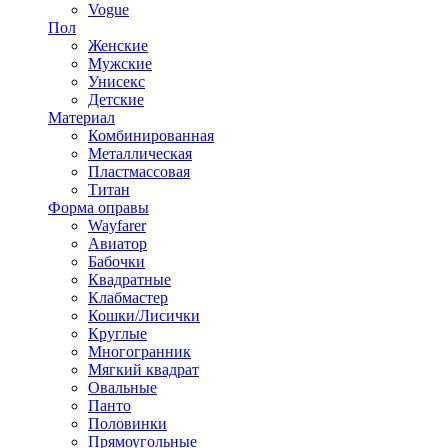
Vogue
Пол
Женские
Мужские
Унисекс
Детские
Материал
Комбинированная
Металлическая
Пластмассовая
Титан
Форма оправы
Wayfarer
Авиатор
Бабочки
Квадратные
Клабмастер
Кошки/Лисички
Круглые
Многогранник
Мягкий квадрат
Овальные
Панто
Половинки
Прямоугольные