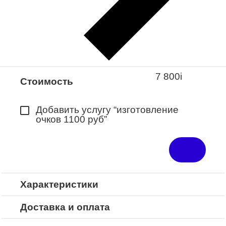
Закажите понравившуюся модель
в ближайший салон “Оптик-Экспресс”.
*Доступно для Республики
Башкортостан
7 800
i
Стоимость
Добавить услугу “изготовление
очков 1100 руб”
Характеристики
Доставка и оплата