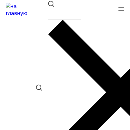
Оправа St. Louise SR 3256 C03
в наличии (До 5 шт.) *наличие товара в
конкретном салоне необходимо
уточнять отдельно
Сравнить товар
Поделиться в соц. сетях:
Заказать примерку