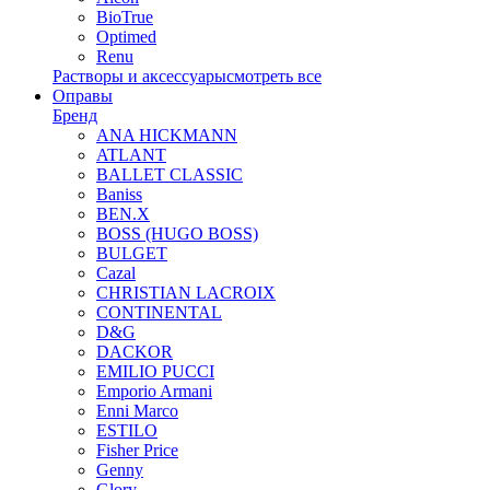
BioTrue
Optimed
Renu
Растворы и аксессуары
смотреть все
Оправы
Бренд
ANA HICKMANN
ATLANT
BALLET CLASSIC
Baniss
BEN.X
BOSS (HUGO BOSS)
BULGET
Cazal
CHRISTIAN LACROIX
CONTINENTAL
D&G
DACKOR
EMILIO PUCCI
Emporio Armani
Enni Marco
ESTILO
Fisher Price
Genny
Glory