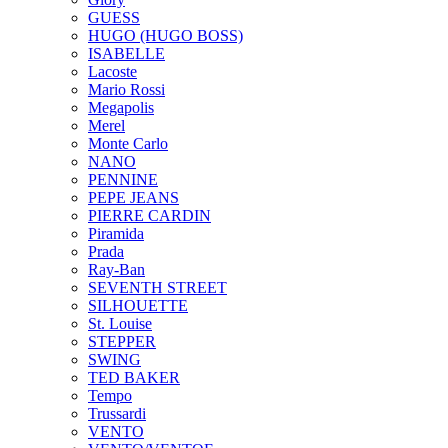
GUESS
HUGO (HUGO BOSS)
ISABELLE
Lacoste
Mario Rossi
Megapolis
Merel
Monte Carlo
NANO
PENNINE
PEPE JEANS
PIERRE CARDIN
Piramida
Prada
Ray-Ban
SEVENTH STREET
SILHOUETTE
St. Louise
STEPPER
SWING
TED BAKER
Tempo
Trussardi
VENTO