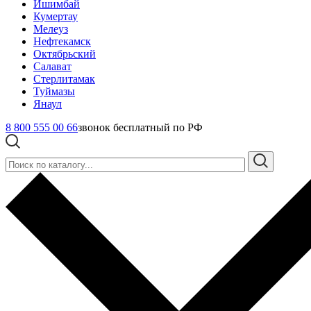
Ишимбай
Кумертау
Мелеуз
Нефтекамск
Октябрьский
Салават
Стерлитамак
Туймазы
Янаул
8 800 555 00 66
звонок бесплатный по РФ