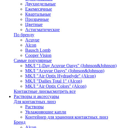
Двухнедельные
Ежемесячные
Квартальные
Прозрачные
Цветные
Астигматические
По бренду
Acuvue
Alcon
Bausch Lomb
Cooper Vision
Самые популярные
МКЛ "1-Day Acuvue Oasys" (Johnson&Johnson)
МКЛ "Acuvue Oasys" (Johnson&Johnson)
МКЛ "Air Optix Hydraglyde" (Alcon)
МКЛ "Dailies Total 1" (Alcon)
МКЛ "Air Optix Colors" (Alcon)
Контактные линзы
смотреть все
Растворы и аксессуары
Для контактных линз
Растворы
Увлажняющие капли
Контейнер для хранения контактных линз
Бренд
Alcon