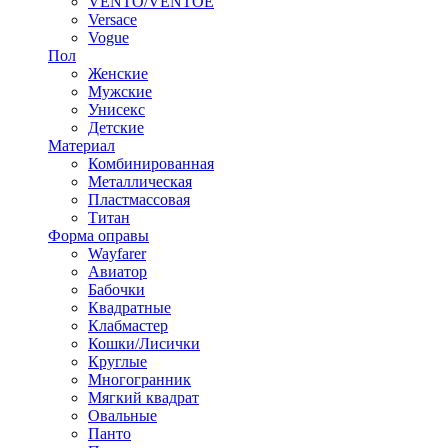
VENTO/VENTOE
Versace
Vogue
Пол
Женские
Мужские
Унисекс
Детские
Материал
Комбинированная
Металлическая
Пластмассовая
Титан
Форма оправы
Wayfarer
Авиатор
Бабочки
Квадратные
Клабмастер
Кошки/Лисички
Круглые
Многогранник
Мягкий квадрат
Овальные
Панто