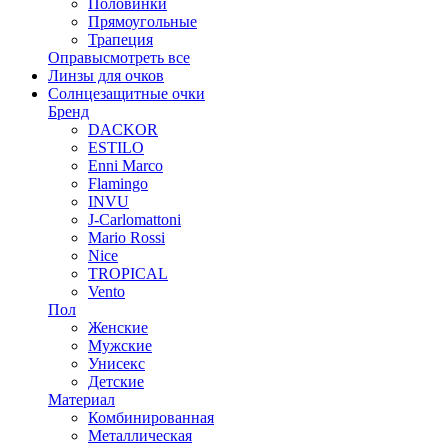
Половинки
Прямоугольные
Трапеция
Оправы
смотреть все
Линзы для очков
Солнцезащитные очки
Бренд
DACKOR
ESTILO
Enni Marco
Flamingo
INVU
J-Carlomattoni
Mario Rossi
Nice
TROPICAL
Vento
Пол
Женские
Мужские
Унисекс
Детские
Материал
Комбинированная
Металлическая