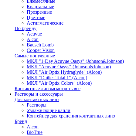
Ежемесячные
Квартальные
Прозрачные
Цветные
Астигматические
По бренду
Acuvue
Alcon
Bausch Lomb
Cooper Vision
Самые популярные
МКЛ "1-Day Acuvue Oasys" (Johnson&Johnson)
МКЛ "Acuvue Oasys" (Johnson&Johnson)
МКЛ "Air Optix Hydraglyde" (Alcon)
МКЛ "Dailies Total 1" (Alcon)
МКЛ "Air Optix Colors" (Alcon)
Контактные линзы
смотреть все
Растворы и аксессуары
Для контактных линз
Растворы
Увлажняющие капли
Контейнер для хранения контактных линз
Бренд
Alcon
BioTrue