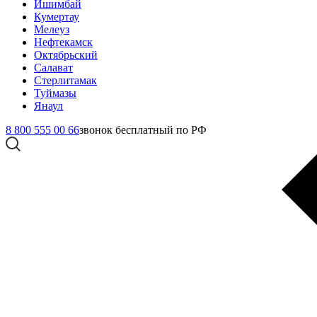
Ишимбай
Кумертау
Мелеуз
Нефтекамск
Октябрьский
Салават
Стерлитамак
Туймазы
Янаул
8 800 555 00 66
звонок бесплатный по РФ