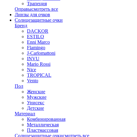
Трапеция
Оправы
смотреть все
Линзы для очков
Солнцезащитные очки
Бренд
DACKOR
ESTILO
Enni Marco
Flamingo
J-Carlomattoni
INVU
Mario Rossi
Nice
TROPICAL
Vento
Пол
Женские
Мужские
Унисекс
Детские
Материал
Комбинированная
Металлическая
Пластмассовая
Солнцезащитные очки
смотреть все