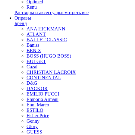
Optimed
Renu
Растворы и аксессуары
смотреть все
Оправы
Бренд
ANA HICKMANN
ATLANT
BALLET CLASSIC
Baniss
BEN.X
BOSS (HUGO BOSS)
BULGET
Cazal
CHRISTIAN LACROIX
CONTINENTAL
D&G
DACKOR
EMILIO PUCCI
Emporio Armani
Enni Marco
ESTILO
Fisher Price
Genny
Glory
GUESS