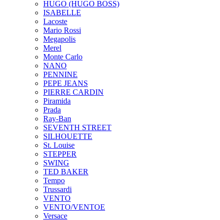
HUGO (HUGO BOSS)
ISABELLE
Lacoste
Mario Rossi
Megapolis
Merel
Monte Carlo
NANO
PENNINE
PEPE JEANS
PIERRE CARDIN
Piramida
Prada
Ray-Ban
SEVENTH STREET
SILHOUETTE
St. Louise
STEPPER
SWING
TED BAKER
Tempo
Trussardi
VENTO
VENTO/VENTOE
Versace