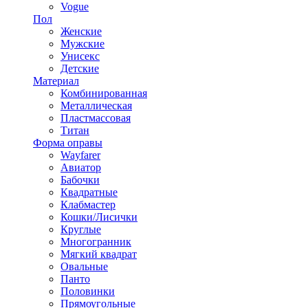
Vogue
Пол
Женские
Мужские
Унисекс
Детские
Материал
Комбинированная
Металлическая
Пластмассовая
Титан
Форма оправы
Wayfarer
Авиатор
Бабочки
Квадратные
Клабмастер
Кошки/Лисички
Круглые
Многогранник
Мягкий квадрат
Овальные
Панто
Половинки
Прямоугольные