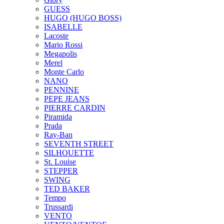
GUESS
HUGO (HUGO BOSS)
ISABELLE
Lacoste
Mario Rossi
Megapolis
Merel
Monte Carlo
NANO
PENNINE
PEPE JEANS
PIERRE CARDIN
Piramida
Prada
Ray-Ban
SEVENTH STREET
SILHOUETTE
St. Louise
STEPPER
SWING
TED BAKER
Tempo
Trussardi
VENTO