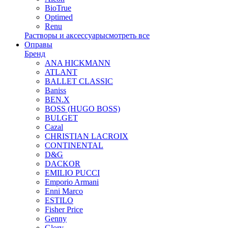
BioTrue
Optimed
Renu
Растворы и аксессуары
смотреть все
Оправы
Бренд
ANA HICKMANN
ATLANT
BALLET CLASSIC
Baniss
BEN.X
BOSS (HUGO BOSS)
BULGET
Cazal
CHRISTIAN LACROIX
CONTINENTAL
D&G
DACKOR
EMILIO PUCCI
Emporio Armani
Enni Marco
ESTILO
Fisher Price
Genny
Glory