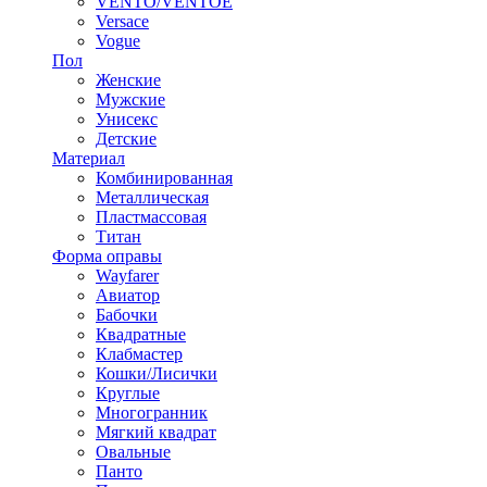
VENTO/VENTOE
Versace
Vogue
Пол
Женские
Мужские
Унисекс
Детские
Материал
Комбинированная
Металлическая
Пластмассовая
Титан
Форма оправы
Wayfarer
Авиатор
Бабочки
Квадратные
Клабмастер
Кошки/Лисички
Круглые
Многогранник
Мягкий квадрат
Овальные
Панто