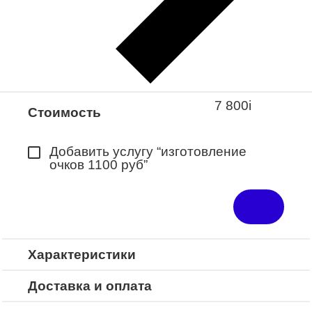
Закажите понравившуюся модель
в ближайший салон “Оптик-Экспресс”.
*Доступно для Республики
Башкортостан
7 800
i
Стоимость
Добавить услугу “изготовление
очков 1100 руб”
Характеристики
Доставка и оплата