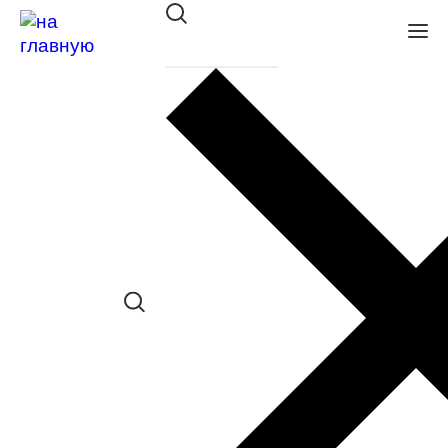
Оправа St. Louise SU 77011 C01
в наличии (Больше 5 шт.) *наличие
товара в конкретном салоне
необходимо уточнять отдельно
Сравнить товар
Поделиться в соц. сетях:
Заказать примерку