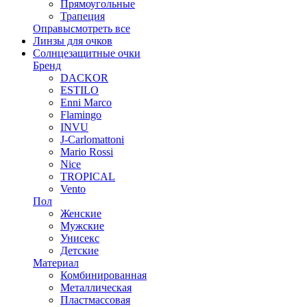
Прямоугольные
Трапеция
Оправы
смотреть все
Линзы для очков
Солнцезащитные очки
Бренд
DACKOR
ESTILO
Enni Marco
Flamingo
INVU
J-Carlomattoni
Mario Rossi
Nice
TROPICAL
Vento
Пол
Женские
Мужские
Унисекс
Детские
Материал
Комбинированная
Металлическая
Пластмассовая