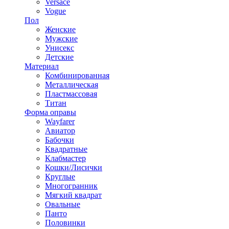
Versace
Vogue
Пол
Женские
Мужские
Унисекс
Детские
Материал
Комбинированная
Металлическая
Пластмассовая
Титан
Форма оправы
Wayfarer
Авиатор
Бабочки
Квадратные
Клабмастер
Кошки/Лисички
Круглые
Многогранник
Мягкий квадрат
Овальные
Панто
Половинки