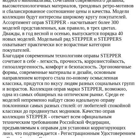
модного минимализма, сочетания современного дизайна,
высокотехнологичных материалов, трендовых ретро-мотивов
и сбалансированное соотношение цены и качества. Модели
коллекции будут интересны широкому кругу покупателей.
Ассортимент оправ STEPPER - насчитывает более 300
моделей представленных, как правило, в трех цветах.
Дважды, в год весной и осенью, выпускается порядка 40
новых моделей. Модельный ряд STEPPER и STEPPERS
охватывает практически все возрастные категории
покупателей.
Благодаря современным технологиям оправы STEPPER
сочетают в себе - легкость, прочность, коррозиестойкость,
гипоаллергенность, комфорт и безопасность. Эргономичные
формы, современные материалы и дизайн, основным
направлением которого стала по-новому осмысленная
классика, придутся по вкусу людям разных социальных групп
и возрастов. Коллекция оправ марки STEPPER, возможно,
одна из самых обширных на оптическом рынке. Среди ее
моделей непременно найдут свою идеальную оправу
поклонники самых разных стилей: от любителей спокойной
классики до продвинутых модников. Качество оправ
коллекции STEPPER - отвечает всем официальным
техническим требованиям Российской Федерации,
предъявляемым к оправам для установки корригирующих
линз, что подтверждается - Регистрационным Удостоверением