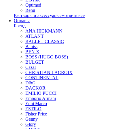
Optimed
Renu
Растворы и аксессуары
смотреть все
Оправы
Бренд
ANA HICKMANN
ATLANT
BALLET CLASSIC
Baniss
BEN.X
BOSS (HUGO BOSS)
BULGET
Cazal
CHRISTIAN LACROIX
CONTINENTAL
D&G
DACKOR
EMILIO PUCCI
Emporio Armani
Enni Marco
ESTILO
Fisher Price
Genny
Glory