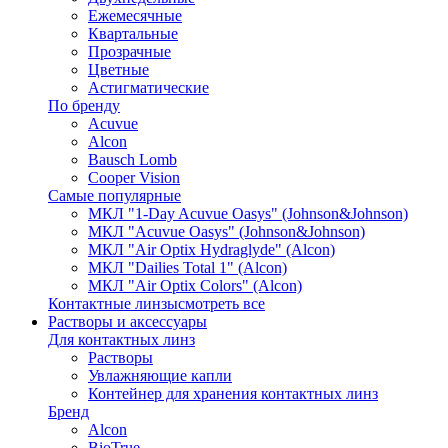
Ежемесячные
Квартальные
Прозрачные
Цветные
Астигматические
По бренду
Acuvue
Alcon
Bausch Lomb
Cooper Vision
Самые популярные
МКЛ "1-Day Acuvue Oasys" (Johnson&Johnson)
МКЛ "Acuvue Oasys" (Johnson&Johnson)
МКЛ "Air Optix Hydraglyde" (Alcon)
МКЛ "Dailies Total 1" (Alcon)
МКЛ "Air Optix Colors" (Alcon)
Контактные линзы
смотреть все
Растворы и аксессуары
Для контактных линз
Растворы
Увлажняющие капли
Контейнер для хранения контактных линз
Бренд
Alcon
BioTrue