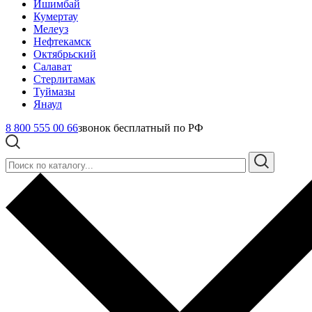
Ишимбай
Кумертау
Мелеуз
Нефтекамск
Октябрьский
Салават
Стерлитамак
Туймазы
Янаул
8 800 555 00 66
звонок бесплатный по РФ