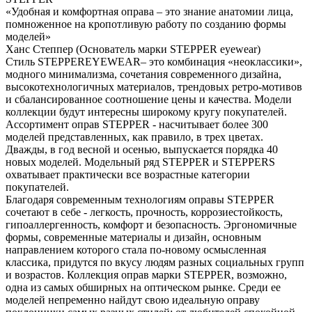
«Удобная и комфортная оправа – это знание анатомии лица,
помноженное на кропотливую работу по созданию формы
моделей»
Ханс Степпер (Основатель марки STEPPER eyewear)
Стиль STEPPEREYEWEAR– это комбинация «неоклассики»,
модного минимализма, сочетания современного дизайна,
высокотехнологичных материалов, трендовых ретро-мотивов
и сбалансированное соотношение цены и качества. Модели
коллекции будут интересны широкому кругу покупателей.
Ассортимент оправ STEPPER - насчитывает более 300
моделей представленных, как правило, в трех цветах.
Дважды, в год весной и осенью, выпускается порядка 40
новых моделей. Модельный ряд STEPPER и STEPPERS
охватывает практически все возрастные категории
покупателей.
Благодаря современным технологиям оправы STEPPER
сочетают в себе - легкость, прочность, коррозиестойкость,
гипоаллергенность, комфорт и безопасность. Эргономичные
формы, современные материалы и дизайн, основным
направлением которого стала по-новому осмысленная
классика, придутся по вкусу людям разных социальных групп
и возрастов. Коллекция оправ марки STEPPER, возможно,
одна из самых обширных на оптическом рынке. Среди ее
моделей непременно найдут свою идеальную оправу