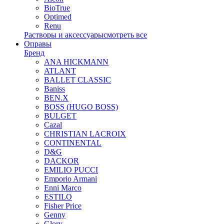
BioTrue
Optimed
Renu
Растворы и аксессуары
смотреть все
Оправы
Бренд
ANA HICKMANN
ATLANT
BALLET CLASSIC
Baniss
BEN.X
BOSS (HUGO BOSS)
BULGET
Cazal
CHRISTIAN LACROIX
CONTINENTAL
D&G
DACKOR
EMILIO PUCCI
Emporio Armani
Enni Marco
ESTILO
Fisher Price
Genny
Glory