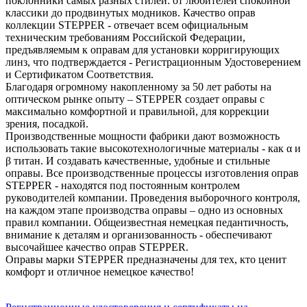
поклонники самых разных стилей: от любителей спокойной
классики до продвинутых модников. Качество оправ
коллекции STEPPER - отвечает всем официальным
техническим требованиям Российской Федерации,
предъявляемым к оправам для установки корригирующих
линз, что подтверждается - Регистрационным Удостоверением
и Сертификатом Соответствия.
Благодаря огромному накопленному за 50 лет работы на
оптическом рынке опыту – STEPPER создает оправы с
максимально комфортной и правильной, для коррекции
зрения, посадкой.
Производственные мощности фабрики дают возможность
использовать такие высокотехнологичные материалы - как α и
β титан. И создавать качественные, удобные и стильные
оправы. Все производственные процессы изготовления оправ
STEPPER - находятся под постоянным контролем
руководителей компании. Проведения выборочного контроля,
на каждом этапе производства оправы – одно из основных
правил компании. Общеизвестная немецкая педантичность,
внимание к деталям и организованность - обеспечивают
высочайшее качество оправ STEPPER.
Оправы марки STEPPER предназначены для тех, кто ценит
комфорт и отличное немецкое качество!