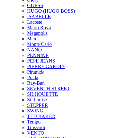
GUESS
HUGO (HUGO BOSS)
ISABELLE
Lacoste
Mario Rossi
Megapolis
Merel
Monte Carlo
NANO
PENNINE
PEPE JEANS
PIERRE CARDIN
Piramida
Prada
Ray-Ban
SEVENTH STREET
SILHOUETTE
St. Louise
STEPPER
SWING
TED BAKER
Tempo
Trussardi
VENTO