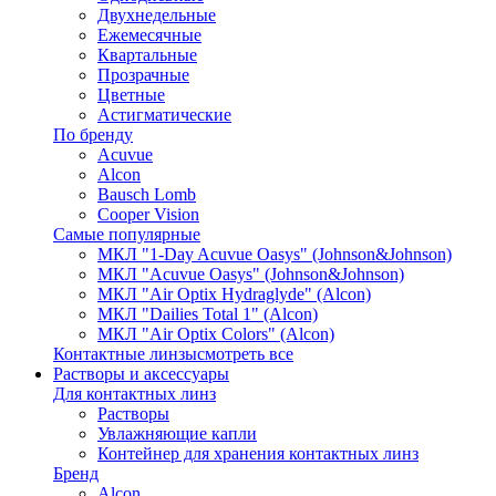
Двухнедельные
Ежемесячные
Квартальные
Прозрачные
Цветные
Астигматические
По бренду
Acuvue
Alcon
Bausch Lomb
Cooper Vision
Самые популярные
МКЛ "1-Day Acuvue Oasys" (Johnson&Johnson)
МКЛ "Acuvue Oasys" (Johnson&Johnson)
МКЛ "Air Optix Hydraglyde" (Alcon)
МКЛ "Dailies Total 1" (Alcon)
МКЛ "Air Optix Colors" (Alcon)
Контактные линзы
смотреть все
Растворы и аксессуары
Для контактных линз
Растворы
Увлажняющие капли
Контейнер для хранения контактных линз
Бренд
Alcon