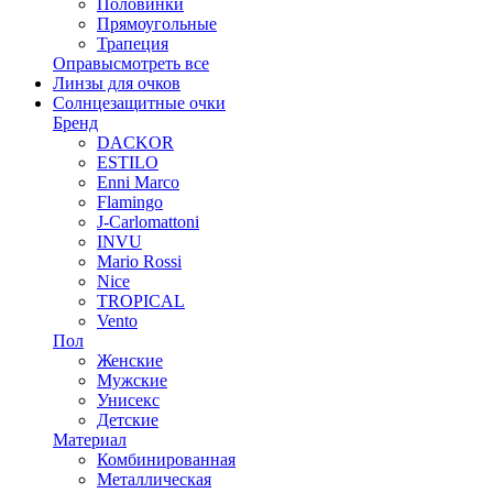
Половинки
Прямоугольные
Трапеция
Оправы
смотреть все
Линзы для очков
Солнцезащитные очки
Бренд
DACKOR
ESTILO
Enni Marco
Flamingo
J-Carlomattoni
INVU
Mario Rossi
Nice
TROPICAL
Vento
Пол
Женские
Мужские
Унисекс
Детские
Материал
Комбинированная
Металлическая