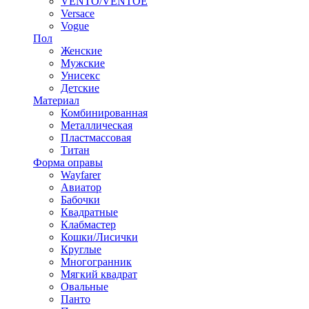
VENTO/VENTOE
Versace
Vogue
Пол
Женские
Мужские
Унисекс
Детские
Материал
Комбинированная
Металлическая
Пластмассовая
Титан
Форма оправы
Wayfarer
Авиатор
Бабочки
Квадратные
Клабмастер
Кошки/Лисички
Круглые
Многогранник
Мягкий квадрат
Овальные
Панто