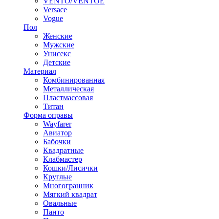
VENTO/VENTOE
Versace
Vogue
Пол
Женские
Мужские
Унисекс
Детские
Материал
Комбинированная
Металлическая
Пластмассовая
Титан
Форма оправы
Wayfarer
Авиатор
Бабочки
Квадратные
Клабмастер
Кошки/Лисички
Круглые
Многогранник
Мягкий квадрат
Овальные
Панто