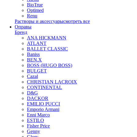
BioTrue
Optimed
Renu
Растворы и аксессуары
смотреть все
Оправы
Бренд
ANA HICKMANN
ATLANT
BALLET CLASSIC
Baniss
BEN.X
BOSS (HUGO BOSS)
BULGET
Cazal
CHRISTIAN LACROIX
CONTINENTAL
D&G
DACKOR
EMILIO PUCCI
Emporio Armani
Enni Marco
ESTILO
Fisher Price
Genny
Glory