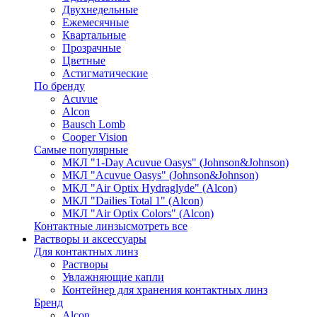
Двухнедельные
Ежемесячные
Квартальные
Прозрачные
Цветные
Астигматические
По бренду
Acuvue
Alcon
Bausch Lomb
Cooper Vision
Самые популярные
МКЛ "1-Day Acuvue Oasys" (Johnson&Johnson)
МКЛ "Acuvue Oasys" (Johnson&Johnson)
МКЛ "Air Optix Hydraglyde" (Alcon)
МКЛ "Dailies Total 1" (Alcon)
МКЛ "Air Optix Colors" (Alcon)
Контактные линзы
смотреть все
Растворы и аксессуары
Для контактных линз
Растворы
Увлажняющие капли
Контейнер для хранения контактных линз
Бренд
Alcon