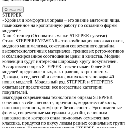
Описание
STEPPER
«Удобная и комфортная оправа – это знание анатомии лица,
помноженное на кропотливую работу по созданию формы
моделей»
Ханс Степпер (Основатель марки STEPPER eyewear)
Стиль STEPPEREYEWEAR– это комбинация «неоклассики»,
модного минимализма, сочетания современного дизайна,
высокотехнологичных материалов, трендовых ретро-мотивов
и сбалансированное соотношение цены и качества. Модели
коллекции будут интересны широкому кругу покупателей.
Ассортимент оправ STEPPER - насчитывает более 300
моделей представленных, как правило, в трех цветах.
Дважды, в год весной и осенью, выпускается порядка 40
новых моделей. Модельный ряд STEPPER и STEPPERS
охватывает практически все возрастные категории
покупателей.
Благодаря современным технологиям оправы STEPPER
сочетают в себе - легкость, прочность, коррозиестойкость,
гипоаллергенность, комфорт и безопасность. Эргономичные
формы, современные материалы и дизайн, основным
направлением которого стала по-новому осмысленная
классика, придутся по вкусу людям разных социальных групп