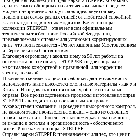
и возрастов. Коллекция оправ марки STEPPER, возможно,
одна из самых обширных на оптическом рынке. Среди ее
моделей непременно найдут свою идеальную оправу
поклонники самых разных стилей: от любителей спокойной
классики до продвинутых модников. Качество оправ
коллекции STEPPER - отвечает всем официальным
техническим требованиям Российской Федерации,
предъявляемым к оправам для установки корригирующих
линз, что подтверждается - Регистрационным Удостоверением
и Сертификатом Соответствия.
Благодаря огромному накопленному за 50 лет работы на
оптическом рынке опыту – STEPPER создает оправы с
максимально комфортной и правильной, для коррекции
зрения, посадкой.
Производственные мощности фабрики дают возможность
использовать такие высокотехнологичные материалы - как α и
β титан. И создавать качественные, удобные и стильные
оправы. Все производственные процессы изготовления оправ
STEPPER - находятся под постоянным контролем
руководителей компании. Проведения выборочного контроля,
на каждом этапе производства оправы – одно из основных
правил компании. Общеизвестная немецкая педантичность,
внимание к деталям и организованность - обеспечивают
высочайшее качество оправ STEPPER.
Оправы марки STEPPER предназначены для тех, кто ценит