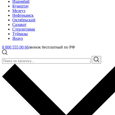
Ишимбай
Кумертау
Мелеуз
Нефтекамск
Октябрьский
Салават
Стерлитамак
Туймазы
Янаул
8 800 555 00 66
звонок бесплатный по РФ