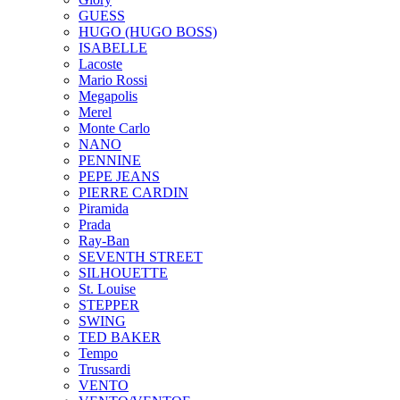
GUESS
HUGO (HUGO BOSS)
ISABELLE
Lacoste
Mario Rossi
Megapolis
Merel
Monte Carlo
NANO
PENNINE
PEPE JEANS
PIERRE CARDIN
Piramida
Prada
Ray-Ban
SEVENTH STREET
SILHOUETTE
St. Louise
STEPPER
SWING
TED BAKER
Tempo
Trussardi
VENTO