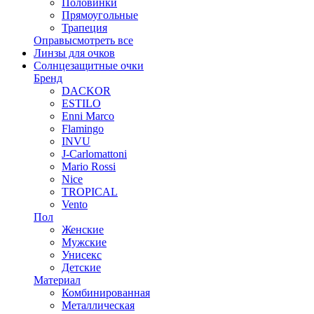
Половинки
Прямоугольные
Трапеция
Оправы
смотреть все
Линзы для очков
Солнцезащитные очки
Бренд
DACKOR
ESTILO
Enni Marco
Flamingo
INVU
J-Carlomattoni
Mario Rossi
Nice
TROPICAL
Vento
Пол
Женские
Мужские
Унисекс
Детские
Материал
Комбинированная
Металлическая