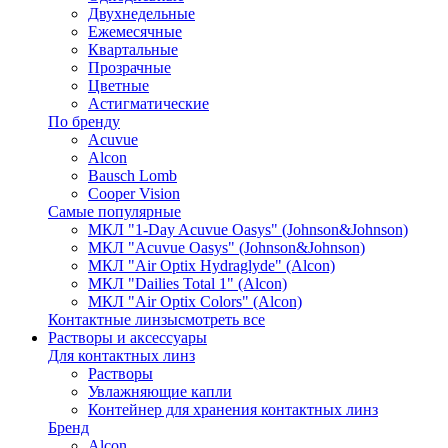
Двухнедельные
Ежемесячные
Квартальные
Прозрачные
Цветные
Астигматические
По бренду
Acuvue
Alcon
Bausch Lomb
Cooper Vision
Самые популярные
МКЛ "1-Day Acuvue Oasys" (Johnson&Johnson)
МКЛ "Acuvue Oasys" (Johnson&Johnson)
МКЛ "Air Optix Hydraglyde" (Alcon)
МКЛ "Dailies Total 1" (Alcon)
МКЛ "Air Optix Colors" (Alcon)
Контактные линзы
смотреть все
Растворы и аксессуары
Для контактных линз
Растворы
Увлажняющие капли
Контейнер для хранения контактных линз
Бренд
Alcon