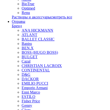
BioTrue
Optimed
Renu
Растворы и аксессуары
смотреть все
Оправы
Бренд
ANA HICKMANN
ATLANT
BALLET CLASSIC
Baniss
BEN.X
BOSS (HUGO BOSS)
BULGET
Cazal
CHRISTIAN LACROIX
CONTINENTAL
D&G
DACKOR
EMILIO PUCCI
Emporio Armani
Enni Marco
ESTILO
Fisher Price
Genny
Glory