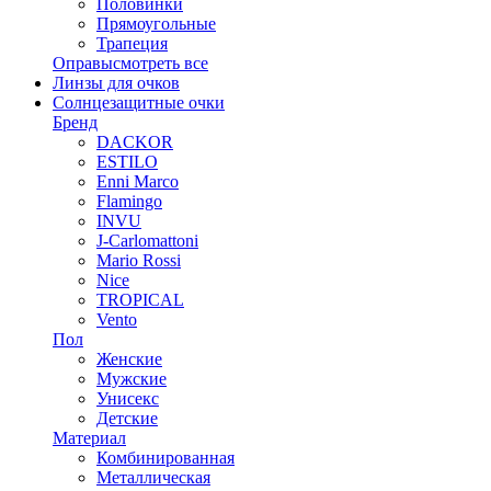
Половинки
Прямоугольные
Трапеция
Оправы
смотреть все
Линзы для очков
Солнцезащитные очки
Бренд
DACKOR
ESTILO
Enni Marco
Flamingo
INVU
J-Carlomattoni
Mario Rossi
Nice
TROPICAL
Vento
Пол
Женские
Мужские
Унисекс
Детские
Материал
Комбинированная
Металлическая