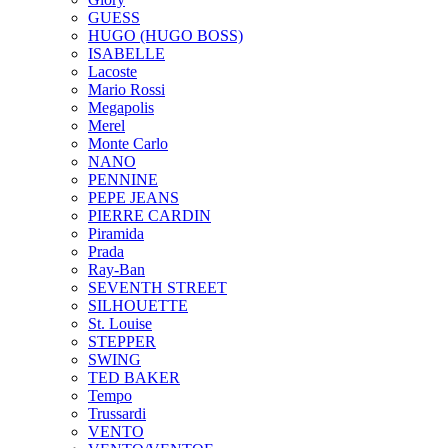
GUESS
HUGO (HUGO BOSS)
ISABELLE
Lacoste
Mario Rossi
Megapolis
Merel
Monte Carlo
NANO
PENNINE
PEPE JEANS
PIERRE CARDIN
Piramida
Prada
Ray-Ban
SEVENTH STREET
SILHOUETTE
St. Louise
STEPPER
SWING
TED BAKER
Tempo
Trussardi
VENTO