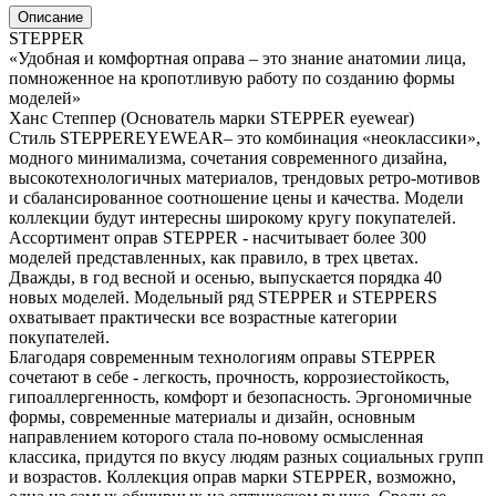
Описание
STEPPER
«Удобная и комфортная оправа – это знание анатомии лица,
помноженное на кропотливую работу по созданию формы
моделей»
Ханс Степпер (Основатель марки STEPPER eyewear)
Стиль STEPPEREYEWEAR– это комбинация «неоклассики»,
модного минимализма, сочетания современного дизайна,
высокотехнологичных материалов, трендовых ретро-мотивов
и сбалансированное соотношение цены и качества. Модели
коллекции будут интересны широкому кругу покупателей.
Ассортимент оправ STEPPER - насчитывает более 300
моделей представленных, как правило, в трех цветах.
Дважды, в год весной и осенью, выпускается порядка 40
новых моделей. Модельный ряд STEPPER и STEPPERS
охватывает практически все возрастные категории
покупателей.
Благодаря современным технологиям оправы STEPPER
сочетают в себе - легкость, прочность, коррозиестойкость,
гипоаллергенность, комфорт и безопасность. Эргономичные
формы, современные материалы и дизайн, основным
направлением которого стала по-новому осмысленная
классика, придутся по вкусу людям разных социальных групп
и возрастов. Коллекция оправ марки STEPPER, возможно,