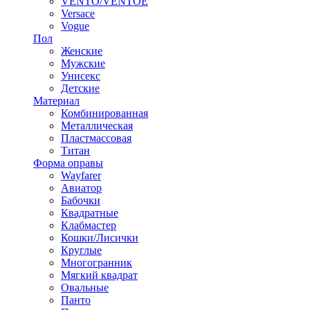
VENTO/VENTOE
Versace
Vogue
Пол
Женские
Мужские
Унисекс
Детские
Материал
Комбинированная
Металлическая
Пластмассовая
Титан
Форма оправы
Wayfarer
Авиатор
Бабочки
Квадратные
Клабмастер
Кошки/Лисички
Круглые
Многогранник
Мягкий квадрат
Овальные
Панто