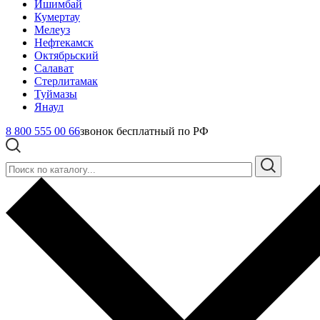
Ишимбай
Кумертау
Мелеуз
Нефтекамск
Октябрьский
Салават
Стерлитамак
Туймазы
Янаул
8 800 555 00 66
звонок бесплатный по РФ