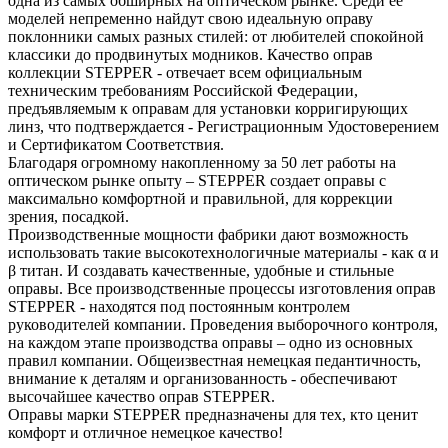
одна из самых обширных на оптическом рынке. Среди ее
моделей непременно найдут свою идеальную оправу
поклонники самых разных стилей: от любителей спокойной
классики до продвинутых модников. Качество оправ
коллекции STEPPER - отвечает всем официальным
техническим требованиям Российской Федерации,
предъявляемым к оправам для установки корригирующих
линз, что подтверждается - Регистрационным Удостоверением
и Сертификатом Соответствия.
Благодаря огромному накопленному за 50 лет работы на
оптическом рынке опыту – STEPPER создает оправы с
максимально комфортной и правильной, для коррекции
зрения, посадкой.
Производственные мощности фабрики дают возможность
использовать такие высокотехнологичные материалы - как α и
β титан. И создавать качественные, удобные и стильные
оправы. Все производственные процессы изготовления оправ
STEPPER - находятся под постоянным контролем
руководителей компании. Проведения выборочного контроля,
на каждом этапе производства оправы – одно из основных
правил компании. Общеизвестная немецкая педантичность,
внимание к деталям и организованность - обеспечивают
высочайшее качество оправ STEPPER.
Оправы марки STEPPER предназначены для тех, кто ценит
комфорт и отличное немецкое качество!