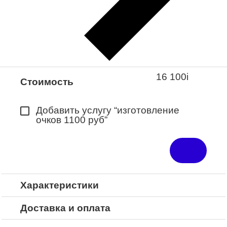
Закажите понравившуюся модель
в ближайший салон “Оптик-Экспресс”.
*Доступно для Республики
Башкортостан
16 100
i
Стоимость
Добавить услугу “изготовление
очков 1100 руб”
Характеристики
Доставка и оплата