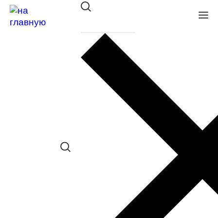
Оправа Stepper SI-50329 F039
в наличии (Осталась 1 шт.) *наличие
товара в конкретном салоне
необходимо уточнять отдельно
Сравнить товар
Поделиться в соц. сетях:
Заказать примерку