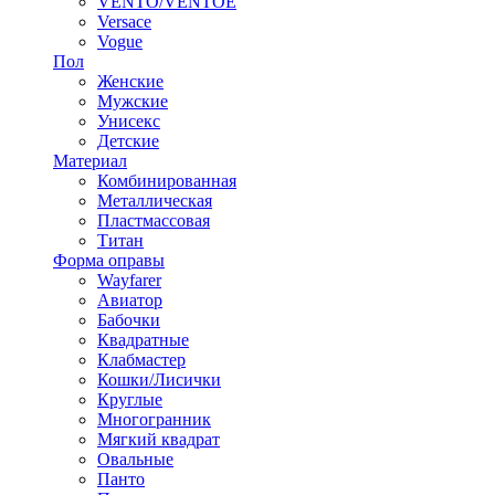
VENTO/VENTOE
Versace
Vogue
Пол
Женские
Мужские
Унисекс
Детские
Материал
Комбинированная
Металлическая
Пластмассовая
Титан
Форма оправы
Wayfarer
Авиатор
Бабочки
Квадратные
Клабмастер
Кошки/Лисички
Круглые
Многогранник
Мягкий квадрат
Овальные
Панто