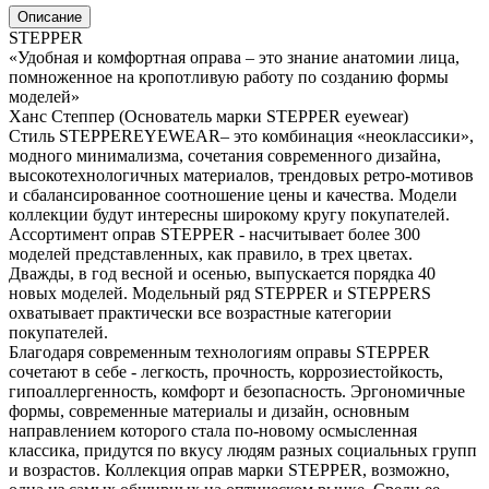
Описание
STEPPER
«Удобная и комфортная оправа – это знание анатомии лица,
помноженное на кропотливую работу по созданию формы
моделей»
Ханс Степпер (Основатель марки STEPPER eyewear)
Стиль STEPPEREYEWEAR– это комбинация «неоклассики»,
модного минимализма, сочетания современного дизайна,
высокотехнологичных материалов, трендовых ретро-мотивов
и сбалансированное соотношение цены и качества. Модели
коллекции будут интересны широкому кругу покупателей.
Ассортимент оправ STEPPER - насчитывает более 300
моделей представленных, как правило, в трех цветах.
Дважды, в год весной и осенью, выпускается порядка 40
новых моделей. Модельный ряд STEPPER и STEPPERS
охватывает практически все возрастные категории
покупателей.
Благодаря современным технологиям оправы STEPPER
сочетают в себе - легкость, прочность, коррозиестойкость,
гипоаллергенность, комфорт и безопасность. Эргономичные
формы, современные материалы и дизайн, основным
направлением которого стала по-новому осмысленная
классика, придутся по вкусу людям разных социальных групп
и возрастов. Коллекция оправ марки STEPPER, возможно,