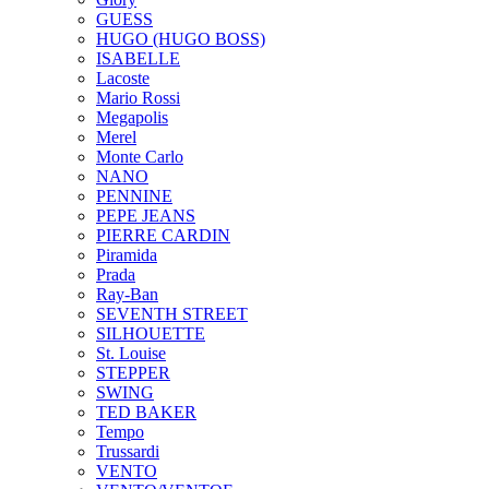
GUESS
HUGO (HUGO BOSS)
ISABELLE
Lacoste
Mario Rossi
Megapolis
Merel
Monte Carlo
NANO
PENNINE
PEPE JEANS
PIERRE CARDIN
Piramida
Prada
Ray-Ban
SEVENTH STREET
SILHOUETTE
St. Louise
STEPPER
SWING
TED BAKER
Tempo
Trussardi
VENTO