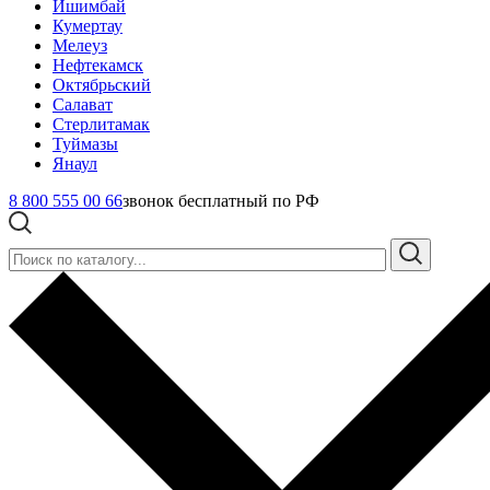
Ишимбай
Кумертау
Мелеуз
Нефтекамск
Октябрьский
Салават
Стерлитамак
Туймазы
Янаул
8 800 555 00 66
звонок бесплатный по РФ