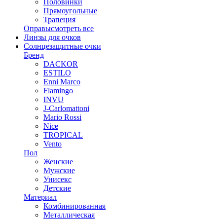
Половинки
Прямоугольные
Трапеция
Оправы
смотреть все
Линзы для очков
Солнцезащитные очки
Бренд
DACKOR
ESTILO
Enni Marco
Flamingo
INVU
J-Carlomattoni
Mario Rossi
Nice
TROPICAL
Vento
Пол
Женские
Мужские
Унисекс
Детские
Материал
Комбинированная
Металлическая