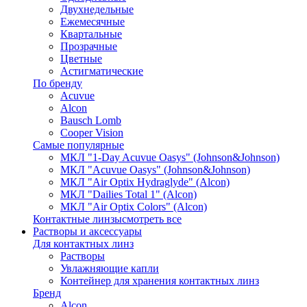
Двухнедельные
Ежемесячные
Квартальные
Прозрачные
Цветные
Астигматические
По бренду
Acuvue
Alcon
Bausch Lomb
Cooper Vision
Самые популярные
МКЛ "1-Day Acuvue Oasys" (Johnson&Johnson)
МКЛ "Acuvue Oasys" (Johnson&Johnson)
МКЛ "Air Optix Hydraglyde" (Alcon)
МКЛ "Dailies Total 1" (Alcon)
МКЛ "Air Optix Colors" (Alcon)
Контактные линзы
смотреть все
Растворы и аксессуары
Для контактных линз
Растворы
Увлажняющие капли
Контейнер для хранения контактных линз
Бренд
Alcon