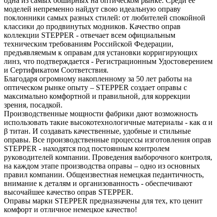
одна из самых обширных на оптическом рынке. Среди ее
моделей непременно найдут свою идеальную оправу
поклонники самых разных стилей: от любителей спокойной
классики до продвинутых модников. Качество оправ
коллекции STEPPER - отвечает всем официальным
техническим требованиям Российской Федерации,
предъявляемым к оправам для установки корригирующих
линз, что подтверждается - Регистрационным Удостоверением
и Сертификатом Соответствия.
Благодаря огромному накопленному за 50 лет работы на
оптическом рынке опыту – STEPPER создает оправы с
максимально комфортной и правильной, для коррекции
зрения, посадкой.
Производственные мощности фабрики дают возможность
использовать такие высокотехнологичные материалы - как α и
β титан. И создавать качественные, удобные и стильные
оправы. Все производственные процессы изготовления оправ
STEPPER - находятся под постоянным контролем
руководителей компании. Проведения выборочного контроля,
на каждом этапе производства оправы – одно из основных
правил компании. Общеизвестная немецкая педантичность,
внимание к деталям и организованность - обеспечивают
высочайшее качество оправ STEPPER.
Оправы марки STEPPER предназначены для тех, кто ценит
комфорт и отличное немецкое качество!