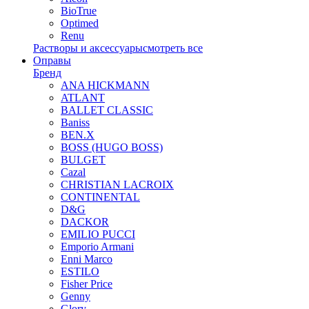
BioTrue
Optimed
Renu
Растворы и аксессуары
смотреть все
Оправы
Бренд
ANA HICKMANN
ATLANT
BALLET CLASSIC
Baniss
BEN.X
BOSS (HUGO BOSS)
BULGET
Cazal
CHRISTIAN LACROIX
CONTINENTAL
D&G
DACKOR
EMILIO PUCCI
Emporio Armani
Enni Marco
ESTILO
Fisher Price
Genny
Glory