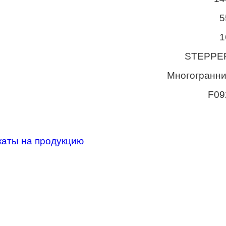
5
1
STEPPE
Многогранни
F09
каты на продукцию