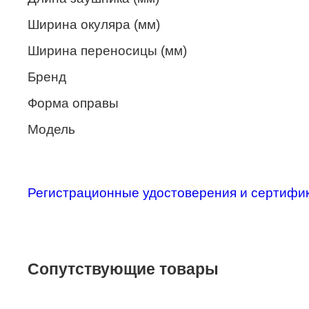
Merel
Ширина окуляра (мм)
Monte Carlo
Ширина переносицы (мм)
NANO
Бренд
PENNINE
Форма оправы
PEPE JEANS
Модель
PIERRE CARDIN
Piramida
Регистрационные удостоверения и сертифи
Prada
Ray-Ban
SEVENTH STREET
Сопутствующие товары
SILHOUETTE
St. Louise