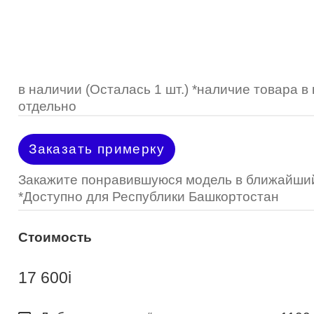
Optimed
Пластмассовая
Пластмассовая
(Johnson&Johnson)
Renu
Титан
 стопперы
Футляры для очков
МКЛ "Air Optix Hydraglyde"
(Alcon)
МКЛ "Dailies Total 1" (Alcon)
в наличии (Осталась 1 шт.) *наличие товара 
отдельно
МКЛ "Air Optix Colors" (Alcon)
Заказать примерку
Закажите понравившуюся модель в ближайший
*Доступно для Республики Башкортостан
Стоимость
17 600
i