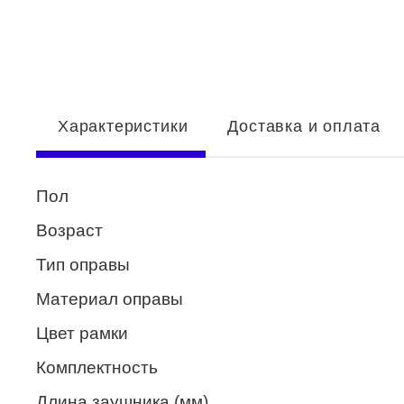
Enni Marco
ESTILO
Fisher Price
Характеристики
Доставка и оплата
Genny
Glory
Пол
GUESS
Возраст
HUGO (HUGO BOSS)
Тип оправы
ISABELLE
Материал оправы
Lacoste
Цвет рамки
Mario Rossi
Комплектность
Megapolis
Длина заушника (мм)