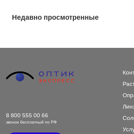
STEPPER
Недавно просмотренные
SWING
TED BAKER
Tempo
Trussardi
VENTO
Кон
VENTO/VENTOE
Рас
Versace
Опр
Vogue
Лин
8 800 555 00 66
Сол
звонок бесплатный по РФ
Усл
Форма оправы