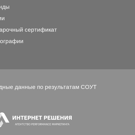
нды
ии
арочный сертификат
ографии
дные данные по результатам СОУТ