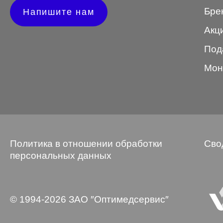
Бре
Напишите нам
Wayfarer
Акц
Авиатор
Под
Бабочки
Мон
Квадратные
Клабмастер
Кошки/Лисички
Круглые
Политика в отношении обработки
Сво
Многогранник
персональных данных
Мягкий квадрат
Овальные
© 1994-2026 ЗАО ″Оптимедсервис″
Панто