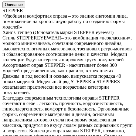
Описание
STEPPER
«Удобная и комфортная оправа – это знание анатомии лица,
помноженное на кропотливую работу по созданию формы
моделей»
Ханс Степпер (Основатель марки STEPPER eyewear)
Стиль STEPPEREYEWEAR– это комбинация «неоклассики»,
модного минимализма, сочетания современного дизайна,
высокотехнологичных материалов, трендовых ретро-мотивов
и сбалансированное соотношение цены и качества. Модели
коллекции будут интересны широкому кругу покупателей.
Ассортимент оправ STEPPER - насчитывает более 300
моделей представленных, как правило, в трех цветах.
Дважды, в год весной и осенью, выпускается порядка 40
новых моделей. Модельный ряд STEPPER и STEPPERS
охватывает практически все возрастные категории
покупателей.
Благодаря современным технологиям оправы STEPPER
сочетают в себе - легкость, прочность, коррозиестойкость,
гипоаллергенность, комфорт и безопасность. Эргономичные
формы, современные материалы и дизайн, основным
направлением которого стала по-новому осмысленная
классика, придутся по вкусу людям разных социальных групп
и возрастов. Коллекция оправ марки STEPPER, возможно,