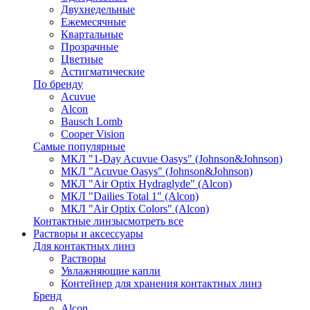
Двухнедельные
Ежемесячные
Квартальные
Прозрачные
Цветные
Астигматические
По бренду
Acuvue
Alcon
Bausch Lomb
Cooper Vision
Самые популярные
МКЛ "1-Day Acuvue Oasys" (Johnson&Johnson)
МКЛ "Acuvue Oasys" (Johnson&Johnson)
МКЛ "Air Optix Hydraglyde" (Alcon)
МКЛ "Dailies Total 1" (Alcon)
МКЛ "Air Optix Colors" (Alcon)
Контактные линзы
смотреть все
Растворы и аксессуары
Для контактных линз
Растворы
Увлажняющие капли
Контейнер для хранения контактных линз
Бренд
Alcon