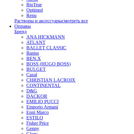
BioTrue
Optimed
Renu
Растворы и аксессуары
смотреть все
Оправы
Бренд
ANA HICKMANN
ATLANT
BALLET CLASSIC
Baniss
BEN.X
BOSS (HUGO BOSS)
BULGET
Cazal
CHRISTIAN LACROIX
CONTINENTAL
D&G
DACKOR
EMILIO PUCCI
Emporio Armani
Enni Marco
ESTILO
Fisher Price
Genny
Glory