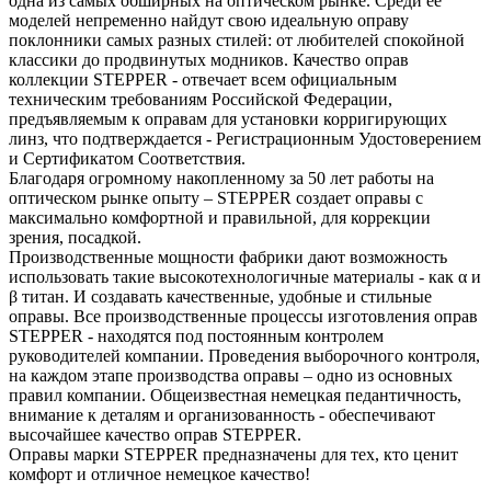
одна из самых обширных на оптическом рынке. Среди ее
моделей непременно найдут свою идеальную оправу
поклонники самых разных стилей: от любителей спокойной
классики до продвинутых модников. Качество оправ
коллекции STEPPER - отвечает всем официальным
техническим требованиям Российской Федерации,
предъявляемым к оправам для установки корригирующих
линз, что подтверждается - Регистрационным Удостоверением
и Сертификатом Соответствия.
Благодаря огромному накопленному за 50 лет работы на
оптическом рынке опыту – STEPPER создает оправы с
максимально комфортной и правильной, для коррекции
зрения, посадкой.
Производственные мощности фабрики дают возможность
использовать такие высокотехнологичные материалы - как α и
β титан. И создавать качественные, удобные и стильные
оправы. Все производственные процессы изготовления оправ
STEPPER - находятся под постоянным контролем
руководителей компании. Проведения выборочного контроля,
на каждом этапе производства оправы – одно из основных
правил компании. Общеизвестная немецкая педантичность,
внимание к деталям и организованность - обеспечивают
высочайшее качество оправ STEPPER.
Оправы марки STEPPER предназначены для тех, кто ценит
комфорт и отличное немецкое качество!