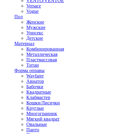
VENTO/VENTOE
Versace
Vogue
Пол
Женские
Мужские
Унисекс
Детские
Материал
Комбинированная
Металлическая
Пластмассовая
Титан
Форма оправы
Wayfarer
Авиатор
Бабочки
Квадратные
Клабмастер
Кошки/Лисички
Круглые
Многогранник
Мягкий квадрат
Овальные
Панто