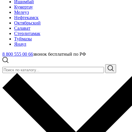
Ишимбай
Кумертау
Мелеуз
Нефтекамск
Октябрьский
Салават
Стерлитамак
Туймазы
Янаул
8 800 555 00 66
звонок бесплатный по РФ