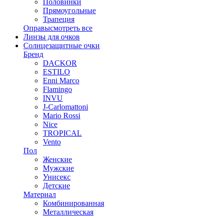
Половинки
Прямоугольные
Трапеция
Оправы
смотреть все
Линзы для очков
Солнцезащитные очки
Бренд
DACKOR
ESTILO
Enni Marco
Flamingo
INVU
J-Carlomattoni
Mario Rossi
Nice
TROPICAL
Vento
Пол
Женские
Мужские
Унисекс
Детские
Материал
Комбинированная
Металлическая