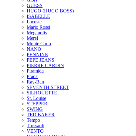
GUESS
HUGO (HUGO BOSS)
ISABELLE
Lacoste
Mario Rossi
Megapolis
Merel
Monte Carlo
NANO
PENNINE
PEPE JEANS
PIERRE CARDIN
Piramida
Prada
Ray-Ban
SEVENTH STREET
SILHOUETTE
St. Louise
STEPPER
SWING
TED BAKER
Tempo
Trussardi
VENTO