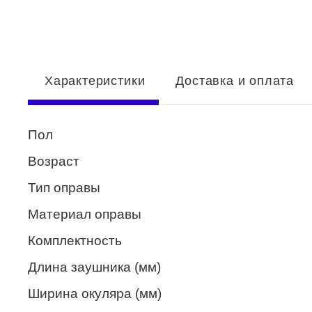
Enni Marco
ESTILO
Fisher Price
Характеристики
Доставка и оплата
Genny
Glory
Пол
GUESS
Возраст
HUGO (HUGO BOSS)
Тип оправы
ISABELLE
Материал оправы
Lacoste
Комплектность
Mario Rossi
Длина заушника (мм)
Megapolis
Ширина окуляра (мм)