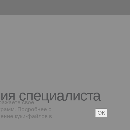
ция специалиста
ражаете свое
грамм. Подробнее о
ОК
нение куки-файлов в