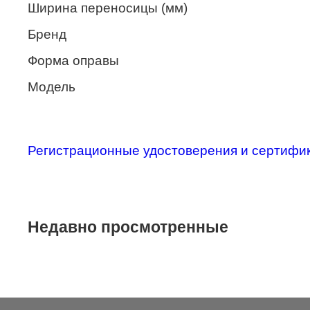
Ширина переносицы (мм)
Merel
Бренд
Monte Carlo
Форма оправы
NANO
Модель
PENNINE
PEPE JEANS
PIERRE CARDIN
Регистрационные удостоверения и сертифи
Piramida
Prada
Ray-Ban
Недавно просмотренные
SEVENTH STREET
SILHOUETTE
St. Louise