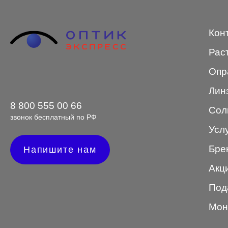
STEPPER
Кон
SWING
Рас
TED BAKER
Опр
Tempo
Лин
Trussardi
8 800 555 00 66
Сол
VENTO
звонок бесплатный по РФ
Усл
VENTO/VENTOE
Бре
Напишите нам
Versace
Акц
Vogue
Под
Мон
Форма оправы