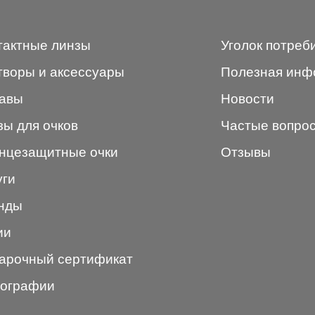
тактные линзы
Уголок потреб
творы и аксессуары
Полезная инф
авы
Новости
зы для очков
Частые вопро
нцезащитные очки
Отзывы
уги
нды
ии
арочный сертификат
ографии