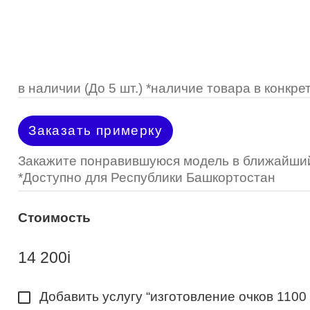
Optimed
Пластмассовая
Пластмассовая
(Johnson&Johnson)
Renu
Титан
 стопперы
Футляры для очков
МКЛ "Air Optix Hydraglyde"
(Alcon)
МКЛ "Dailies Total 1" (Alcon)
в наличии (До 5 шт.) *наличие товара в конк
МКЛ "Air Optix Colors" (Alcon)
Заказать примерку
Закажите понравившуюся модель в ближайший
*Доступно для Республики Башкортостан
Стоимость
14 200
i
Добавить услугу “изготовление очков 1100