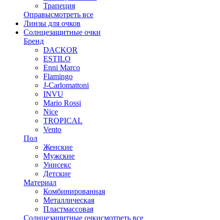
Трапеция
Оправы
смотреть все
Линзы для очков
Солнцезащитные очки
Бренд
DACKOR
ESTILO
Enni Marco
Flamingo
J-Carlomattoni
INVU
Mario Rossi
Nice
TROPICAL
Vento
Пол
Женские
Мужские
Унисекс
Детские
Материал
Комбинированная
Металлическая
Пластмассовая
Солнцезащитные очки
смотреть все