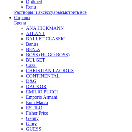
Optimed
Renu
Растворы и аксессуары
смотреть все
Оправы
Бренд
ANA HICKMANN
ATLANT
BALLET CLASSIC
Baniss
BEN.X
BOSS (HUGO BOSS)
BULGET
Cazal
CHRISTIAN LACROIX
CONTINENTAL
D&G
DACKOR
EMILIO PUCCI
Emporio Armani
Enni Marco
ESTILO
Fisher Price
Genny
Glory
GUESS