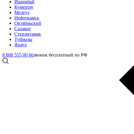
Ишимбай
Кумертау
Мелеуз
Нефтекамск
Октябрьский
Салават
Стерлитамак
Туймазы
Янаул
8 800 555 00 66
звонок бесплатный по РФ