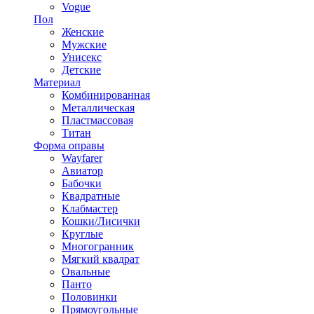
Vogue
Пол
Женские
Мужские
Унисекс
Детские
Материал
Комбинированная
Металлическая
Пластмассовая
Титан
Форма оправы
Wayfarer
Авиатор
Бабочки
Квадратные
Клабмастер
Кошки/Лисички
Круглые
Многогранник
Мягкий квадрат
Овальные
Панто
Половинки
Прямоугольные