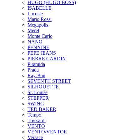
HUGO (HUGO BOSS)
ISABELLE
Lacoste
Mario Rossi
Megapolis
Merel
Monte Carlo
NANO
PENNINE
PEPE JEANS
PIERRE CARDIN
Piramida
Prada
Ray-Ban
SEVENTH STREET
SILHOUETTE
St. Louise
STEPPER
SWING
TED BAKER
Tempo
Trussardi
VENTO
VENTO/VENTOE
Versace