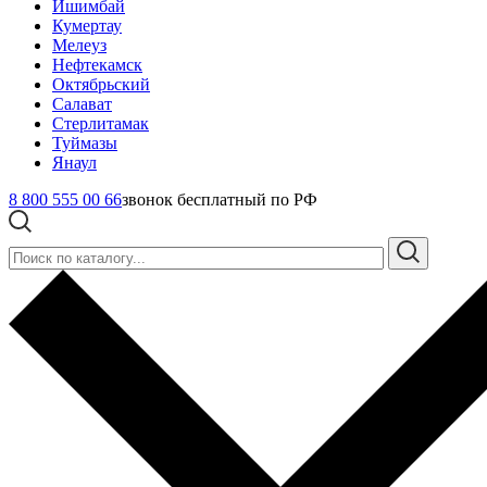
Ишимбай
Кумертау
Мелеуз
Нефтекамск
Октябрьский
Салават
Стерлитамак
Туймазы
Янаул
8 800 555 00 66
звонок бесплатный по РФ