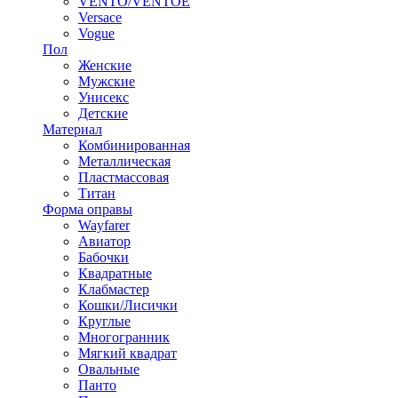
VENTO/VENTOE
Versace
Vogue
Пол
Женские
Мужские
Унисекс
Детские
Материал
Комбинированная
Металлическая
Пластмассовая
Титан
Форма оправы
Wayfarer
Авиатор
Бабочки
Квадратные
Клабмастер
Кошки/Лисички
Круглые
Многогранник
Мягкий квадрат
Овальные
Панто