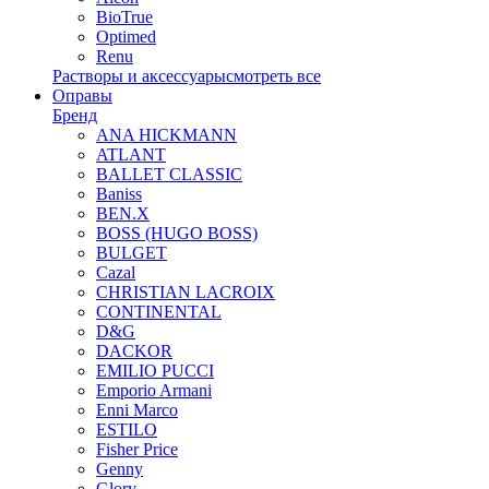
BioTrue
Optimed
Renu
Растворы и аксессуары
смотреть все
Оправы
Бренд
ANA HICKMANN
ATLANT
BALLET CLASSIC
Baniss
BEN.X
BOSS (HUGO BOSS)
BULGET
Cazal
CHRISTIAN LACROIX
CONTINENTAL
D&G
DACKOR
EMILIO PUCCI
Emporio Armani
Enni Marco
ESTILO
Fisher Price
Genny
Glory