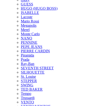
GUESS
HUGO (HUGO BOSS)
ISABELLE
Lacoste
Mario Rossi
Megapolis
Merel
Monte Carlo
NANO
PENNINE
PEPE JEANS
PIERRE CARDIN
Piramida
Prada
Ray-Ban
SEVENTH STREET
SILHOUETTE
St. Louise
STEPPER
SWING
TED BAKER
Tempo
Trussardi
VENTO