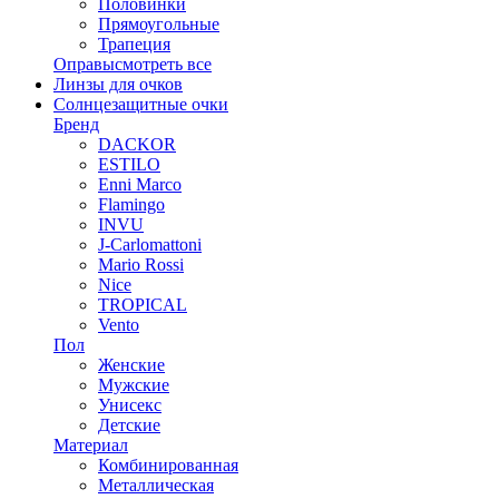
Половинки
Прямоугольные
Трапеция
Оправы
смотреть все
Линзы для очков
Солнцезащитные очки
Бренд
DACKOR
ESTILO
Enni Marco
Flamingo
INVU
J-Carlomattoni
Mario Rossi
Nice
TROPICAL
Vento
Пол
Женские
Мужские
Унисекс
Детские
Материал
Комбинированная
Металлическая