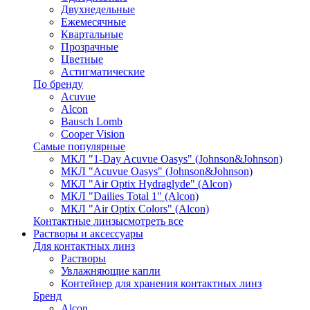
Двухнедельные
Ежемесячные
Квартальные
Прозрачные
Цветные
Астигматические
По бренду
Acuvue
Alcon
Bausch Lomb
Cooper Vision
Самые популярные
МКЛ "1-Day Acuvue Oasys" (Johnson&Johnson)
МКЛ "Acuvue Oasys" (Johnson&Johnson)
МКЛ "Air Optix Hydraglyde" (Alcon)
МКЛ "Dailies Total 1" (Alcon)
МКЛ "Air Optix Colors" (Alcon)
Контактные линзы
смотреть все
Растворы и аксессуары
Для контактных линз
Растворы
Увлажняющие капли
Контейнер для хранения контактных линз
Бренд
Alcon