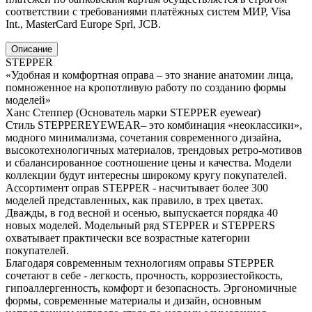
соответствии с требованиями платёжных систем МИР, Visa
Int., MasterCard Europe Sprl, JCB.
Описание
STEPPER
«Удобная и комфортная оправа – это знание анатомии лица,
помноженное на кропотливую работу по созданию формы
моделей»
Ханс Степпер (Основатель марки STEPPER eyewear)
Стиль STEPPEREYEWEAR– это комбинация «неоклассики»,
модного минимализма, сочетания современного дизайна,
высокотехнологичных материалов, трендовых ретро-мотивов
и сбалансированное соотношение цены и качества. Модели
коллекции будут интересны широкому кругу покупателей.
Ассортимент оправ STEPPER - насчитывает более 300
моделей представленных, как правило, в трех цветах.
Дважды, в год весной и осенью, выпускается порядка 40
новых моделей. Модельный ряд STEPPER и STEPPERS
охватывает практически все возрастные категории
покупателей.
Благодаря современным технологиям оправы STEPPER
сочетают в себе - легкость, прочность, коррозиестойкость,
гипоаллергенность, комфорт и безопасность. Эргономичные
формы, современные материалы и дизайн, основным