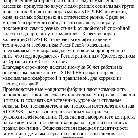
направлением которого стала по-новому осмысленная
классика, придутся по вкусу людям разных социальных групп
и возрастов. Коллекция оправ марки STEPPER, возможно,
одна из самых обширных на оптическом рынке. Среди ее
моделей непременно найдут свою идеальную оправу
поклонники самых разных стилей: от любителей спокойной
классики до продвинутых модников. Качество оправ
коллекции STEPPER - отвечает всем официальным
техническим требованиям Российской Федерации,
предъявляемым к оправам для установки корригирующих
линз, что подтверждается - Регистрационным Удостоверением
и Сертификатом Соответствия.
Благодаря огромному накопленному за 50 лет работы на
оптическом рынке опыту – STEPPER создает оправы с
максимально комфортной и правильной, для коррекции
зрения, посадкой.
Производственные мощности фабрики дают возможность
использовать такие высокотехнологичные материалы - как α и
β титан. И создавать качественные, удобные и стильные
оправы. Все производственные процессы изготовления оправ
STEPPER - находятся под постоянным контролем
руководителей компании. Проведения выборочного контроля,
на каждом этапе производства оправы – одно из основных
правил компании. Общеизвестная немецкая педантичность,
внимание к деталям и организованность - обеспечивают