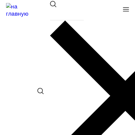
Оправа SWING TR 070 C482
в наличии (Больше 5 шт.) *наличие
товара в конкретном салоне
необходимо уточнять отдельно
Сравнить товар
Поделиться в соц. сетях:
Заказать примерку