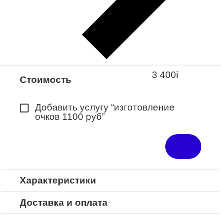
Закажите понравившуюся модель
в ближайший салон “Оптик-Экспресс”.
*Доступно для Республики
Башкортостан
3 400
i
Стоимость
Добавить услугу “изготовление
очков 1100 руб”
Характеристики
Доставка и оплата