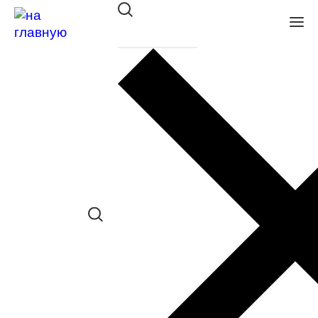
Оправа SWING TR 145 P486
в наличии (Осталась 1 шт.) *наличие
товара в конкретном салоне
необходимо уточнять отдельно
Сравнить товар
Поделиться в соц. сетях:
Заказать примерку