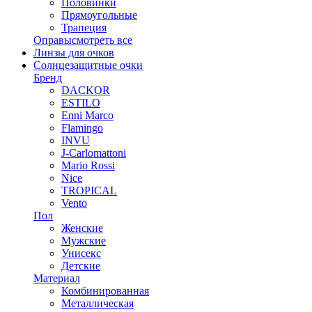
Половинки
Прямоугольные
Трапеция
Оправы
смотреть все
Линзы для очков
Солнцезащитные очки
Бренд
DACKOR
ESTILO
Enni Marco
Flamingo
INVU
J-Carlomattoni
Mario Rossi
Nice
TROPICAL
Vento
Пол
Женские
Мужские
Унисекс
Детские
Материал
Комбинированная
Металлическая