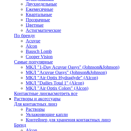
Двухнедельные
Ежемесячные
Квартальные
Прозрачные
Цветные
Астигматические
По бренду
Acuvue
Alcon
Bausch Lomb
Cooper Vision
Самые популярные
МКЛ "1-Day Acuvue Oasys" (Johnson&Johnson)
МКЛ "Acuvue Oasys" (Johnson&Johnson)
МКЛ "Air Optix Hydraglyde" (Alcon)
МКЛ "Dailies Total 1" (Alcon)
МКЛ "Air Optix Colors" (Alcon)
Контактные линзы
смотреть все
Растворы и аксессуары
Для контактных линз
Растворы
Увлажняющие капли
Контейнер для хранения контактных линз
Бренд
Alcon