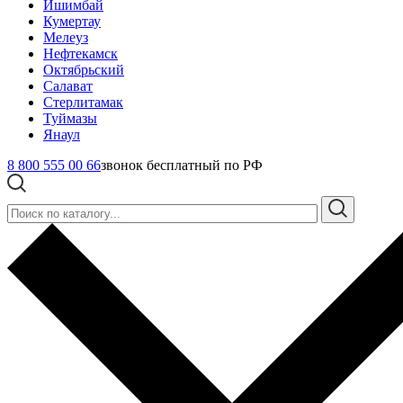
Ишимбай
Кумертау
Мелеуз
Нефтекамск
Октябрьский
Салават
Стерлитамак
Туймазы
Янаул
8 800 555 00 66
звонок бесплатный по РФ