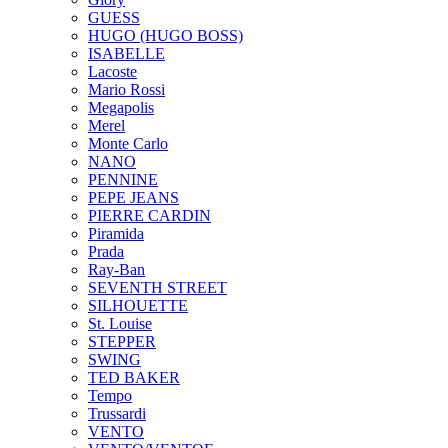
GUESS
HUGO (HUGO BOSS)
ISABELLE
Lacoste
Mario Rossi
Megapolis
Merel
Monte Carlo
NANO
PENNINE
PEPE JEANS
PIERRE CARDIN
Piramida
Prada
Ray-Ban
SEVENTH STREET
SILHOUETTE
St. Louise
STEPPER
SWING
TED BAKER
Tempo
Trussardi
VENTO