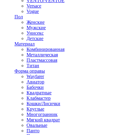
VENTO/VENTOE
Versace
Vogue
Пол
Женские
Мужские
Унисекс
Детские
Материал
Комбинированная
Металлическая
Пластмассовая
Титан
Форма оправы
Wayfarer
Авиатор
Бабочки
Квадратные
Клабмастер
Кошки/Лисички
Круглые
Многогранник
Мягкий квадрат
Овальные
Панто