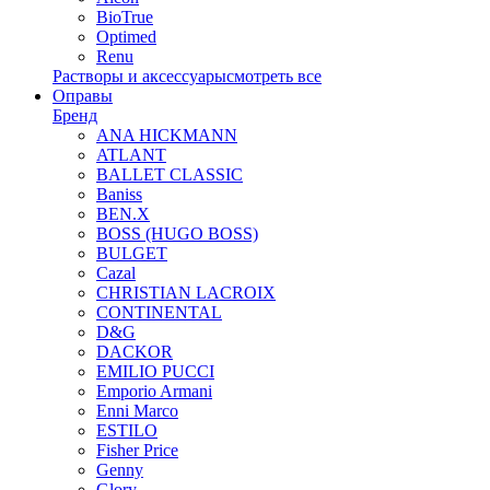
BioTrue
Optimed
Renu
Растворы и аксессуары
смотреть все
Оправы
Бренд
ANA HICKMANN
ATLANT
BALLET CLASSIC
Baniss
BEN.X
BOSS (HUGO BOSS)
BULGET
Cazal
CHRISTIAN LACROIX
CONTINENTAL
D&G
DACKOR
EMILIO PUCCI
Emporio Armani
Enni Marco
ESTILO
Fisher Price
Genny
Glory