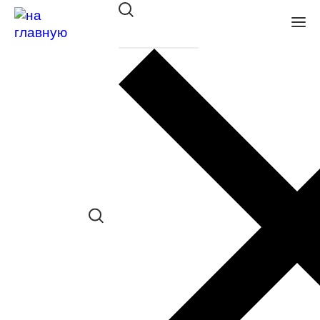
Оправа SWING TR 241 193
в наличии (До 5 шт.) *наличие товара в
конкретном салоне необходимо
уточнять отдельно
Сравнить товар
Поделиться в соц. сетях:
Заказать примерку