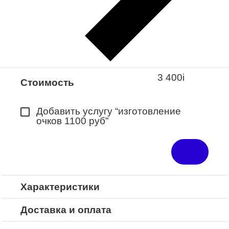
Закажите понравившуюся модель
в ближайший салон “Оптик-Экспресс”.
*Доступно для Республики
Башкортостан
3 400
i
Стоимость
Добавить услугу “изготовление
очков 1100 руб”
Характеристики
Доставка и оплата