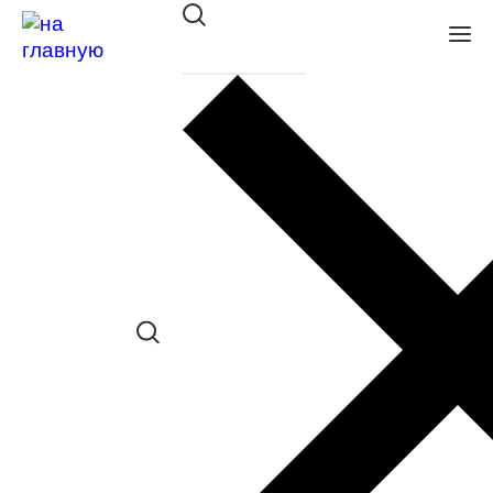
Оправа SWING TR 241 C457
в наличии (Осталась 1 шт.) *наличие
товара в конкретном салоне
необходимо уточнять отдельно
Сравнить товар
Поделиться в соц. сетях:
Заказать примерку