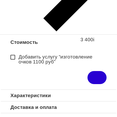
Закажите понравившуюся модель
в ближайший салон “Оптик-Экспресс”.
*Доступно для Республики
Башкортостан
3 400
i
Стоимость
Добавить услугу “изготовление
очков 1100 руб”
Характеристики
Доставка и оплата