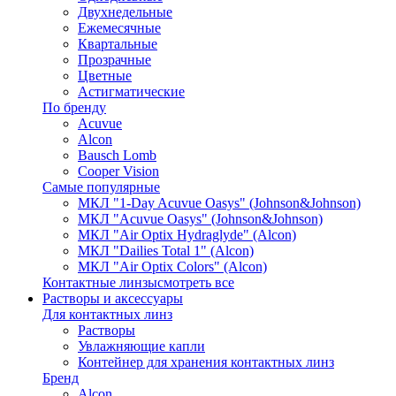
Двухнедельные
Ежемесячные
Квартальные
Прозрачные
Цветные
Астигматические
По бренду
Acuvue
Alcon
Bausch Lomb
Cooper Vision
Самые популярные
МКЛ "1-Day Acuvue Oasys" (Johnson&Johnson)
МКЛ "Acuvue Oasys" (Johnson&Johnson)
МКЛ "Air Optix Hydraglyde" (Alcon)
МКЛ "Dailies Total 1" (Alcon)
МКЛ "Air Optix Colors" (Alcon)
Контактные линзы
смотреть все
Растворы и аксессуары
Для контактных линз
Растворы
Увлажняющие капли
Контейнер для хранения контактных линз
Бренд
Alcon