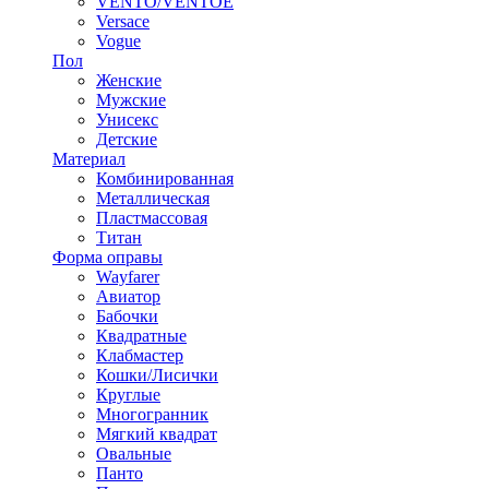
VENTO/VENTOE
Versace
Vogue
Пол
Женские
Мужские
Унисекс
Детские
Материал
Комбинированная
Металлическая
Пластмассовая
Титан
Форма оправы
Wayfarer
Авиатор
Бабочки
Квадратные
Клабмастер
Кошки/Лисички
Круглые
Многогранник
Мягкий квадрат
Овальные
Панто