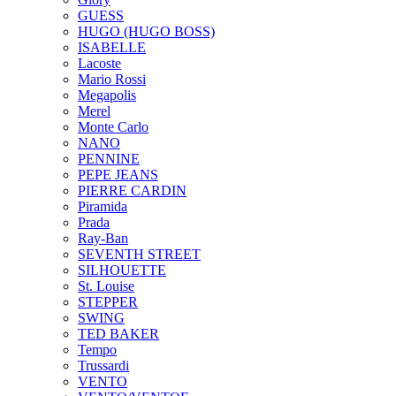
GUESS
HUGO (HUGO BOSS)
ISABELLE
Lacoste
Mario Rossi
Megapolis
Merel
Monte Carlo
NANO
PENNINE
PEPE JEANS
PIERRE CARDIN
Piramida
Prada
Ray-Ban
SEVENTH STREET
SILHOUETTE
St. Louise
STEPPER
SWING
TED BAKER
Tempo
Trussardi
VENTO