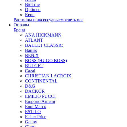
BioTrue
Optimed
Renu
Растворы и аксессуары
смотреть все
Оправы
Бренд
ANA HICKMANN
ATLANT
BALLET CLASSIC
Baniss
BEN.X
BOSS (HUGO BOSS)
BULGET
Cazal
CHRISTIAN LACROIX
CONTINENTAL
D&G
DACKOR
EMILIO PUCCI
Emporio Armani
Enni Marco
ESTILO
Fisher Price
Genny
Glory