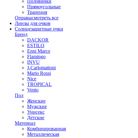
Половинки
Прямоугольные
Трапеция
Оправы
смотреть все
Линзы для очков
Солнцезащитные очки
Бренд
DACKOR
ESTILO
Enni Marco
Flamingo
INVU
J-Carlomattoni
Mario Rossi
Nice
TROPICAL
Vento
Пол
Женские
Мужские
Унисекс
Детские
Материал
Комбинированная
Металлическая