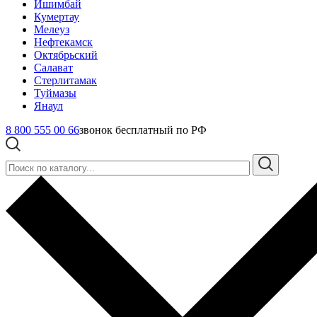
Ишимбай
Кумертау
Мелеуз
Нефтекамск
Октябрьский
Салават
Стерлитамак
Туймазы
Янаул
8 800 555 00 66
звонок бесплатный по РФ