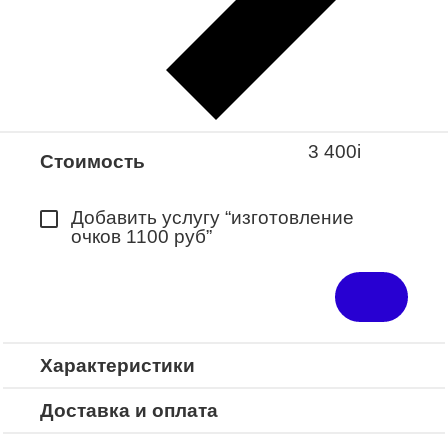
Закажите понравившуюся модель
в ближайший салон “Оптик-Экспресс”.
*Доступно для Республики
Башкортостан
3 400
i
Стоимость
Добавить услугу “изготовление
очков 1100 руб”
Характеристики
Доставка и оплата