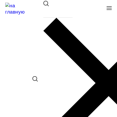
Оправа SWING TR 315 RB05
в наличии (Больше 5 шт.) *наличие
товара в конкретном салоне
необходимо уточнять отдельно
Сравнить товар
Поделиться в соц. сетях:
Заказать примерку