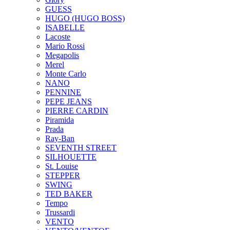
GUESS
HUGO (HUGO BOSS)
ISABELLE
Lacoste
Mario Rossi
Megapolis
Merel
Monte Carlo
NANO
PENNINE
PEPE JEANS
PIERRE CARDIN
Piramida
Prada
Ray-Ban
SEVENTH STREET
SILHOUETTE
St. Louise
STEPPER
SWING
TED BAKER
Tempo
Trussardi
VENTO