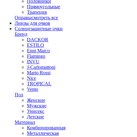
Половинки
Прямоугольные
Трапеция
Оправы
смотреть все
Линзы для очков
Солнцезащитные очки
Бренд
DACKOR
ESTILO
Enni Marco
Flamingo
INVU
J-Carlomattoni
Mario Rossi
Nice
TROPICAL
Vento
Пол
Женские
Мужские
Унисекс
Детские
Материал
Комбинированная
Металлическая