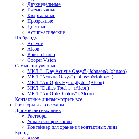
Двухнедельные
Ежемесячные
Квартальные
Прозрачные
Цветные
Астигматические
По бренду
Acuvue
Alcon
Bausch Lomb
Cooper Vision
Самые популярные
МКЛ "1-Day Acuvue Oasys" (Johnson&Johnson)
МКЛ "Acuvue Oasys" (Johnson&Johnson)
МКЛ "Air Optix Hydraglyde" (Alcon)
МКЛ "Dailies Total 1" (Alcon)
МКЛ "Air Optix Colors" (Alcon)
Контактные линзы
смотреть все
Растворы и аксессуары
Для контактных линз
Растворы
Увлажняющие капли
Контейнер для хранения контактных линз
Бренд
Alcon