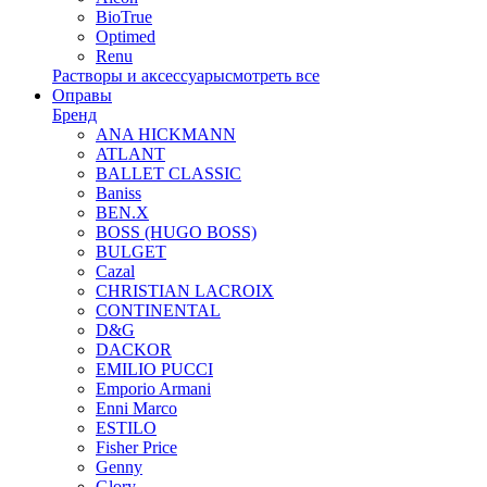
BioTrue
Optimed
Renu
Растворы и аксессуары
смотреть все
Оправы
Бренд
ANA HICKMANN
ATLANT
BALLET CLASSIC
Baniss
BEN.X
BOSS (HUGO BOSS)
BULGET
Cazal
CHRISTIAN LACROIX
CONTINENTAL
D&G
DACKOR
EMILIO PUCCI
Emporio Armani
Enni Marco
ESTILO
Fisher Price
Genny
Glory