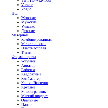
VENTO/VENTOE
Versace
Vogue
Пол
Женские
Мужские
Унисекс
Детские
Материал
Комбинированная
Металлическая
Пластмассовая
Титан
Форма оправы
Wayfarer
Авиатор
Бабочки
Квадратные
Клабмастер
Кошки/Лисички
Круглые
Многогранник
Мягкий квадрат
Овальные
Панто