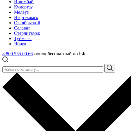
Ишимбай
Кумертау
Мелеуз
Нефтекамск
Октябрьский
Салават
Стерлитамак
Туймазы
Янаул
8 800 555 00 66
звонок бесплатный по РФ